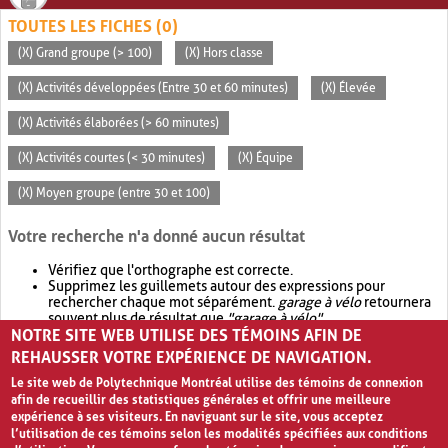
TOUTES LES FICHES (0)
(X) Grand groupe (> 100)
(X) Hors classe
(X) Activités développées (Entre 30 et 60 minutes)
(X) Élevée
(X) Activités élaborées (> 60 minutes)
(X) Activités courtes (< 30 minutes)
(X) Équipe
(X) Moyen groupe (entre 30 et 100)
Votre recherche n'a donné aucun résultat
Vérifiez que l'orthographe est correcte.
Supprimez les guillemets autour des expressions pour
rechercher chaque mot séparément.
garage à vélo
retournera
souvent plus de résultat que
"garage à vélo"
.
NOTRE SITE WEB UTILISE DES TÉMOINS AFIN DE
Envisagez d'élargir votre recherche avec
OR
.
garage OR vélo
retournera souvent plus de résultat que
garage à vélo
.
REHAUSSER VOTRE EXPÉRIENCE DE NAVIGATION.
Le site web de Polytechnique Montréal utilise des témoins de connexion
afin de recueillir des statistiques générales et offrir une meilleure
expérience à ses visiteurs. En naviguant sur le site, vous acceptez
l’utilisation de ces témoins selon les modalités spécifiées aux conditions