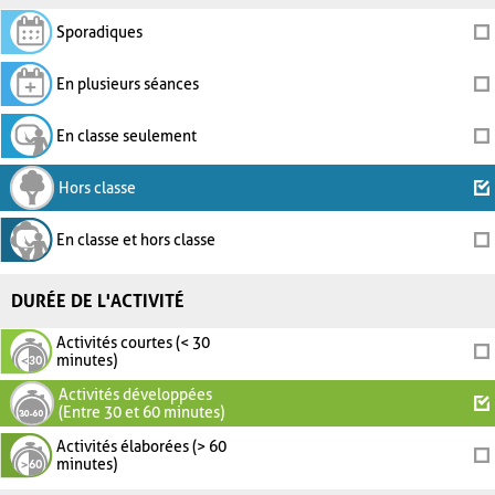
Sporadiques
En plusieurs séances
En classe seulement
Hors classe
En classe et hors classe
DURÉE DE L'ACTIVITÉ
Activités courtes (< 30
minutes)
Activités développées
(Entre 30 et 60 minutes)
Activités élaborées (> 60
minutes)