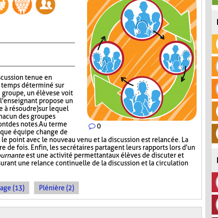
iscussion tenue en
n temps déterminé sur
groupe, un élève se voit
s, l'enseignant propose un
 à résoudre) sur lequel
chacun des groupes
ont des notes. Au terme
0
aque équipe change de
le point avec le nouveau venu et la discussion est relancée. La
 de fois. Enfin, les secrétaires partagent leurs rapports lors d'un
ournante
est une activité permettant aux élèves de discuter et
urant une relance continuelle de la discussion et la circulation
age (13)
Plénière (2)