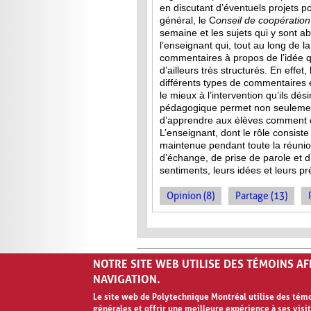
en discutant d’éventuels projets p
général, le C
onseil de
coopération
semaine et les sujets qui y sont a
l’enseignant qui, tout au long de l
commentaires à propos de l’idée qu
d’ailleurs très structurés. En effet
différents types de commentaires 
le mieux à l’intervention qu’ils dés
pédagogique permet non seulement
d’apprendre aux élèves comment co
L’enseignant, dont le rôle consist
maintenue pendant toute la réuni
d’échange, de prise de parole et d’
sentiments, leurs idées et leurs p
Opinion (8)
Partage (13)
NOTRE SITE WEB UTILISE DES TÉMOINS A
NAVIGATION.
Le site web de Polytechnique Montréal utilise des témoi
générales et offrir une meilleure expérience à ses visit