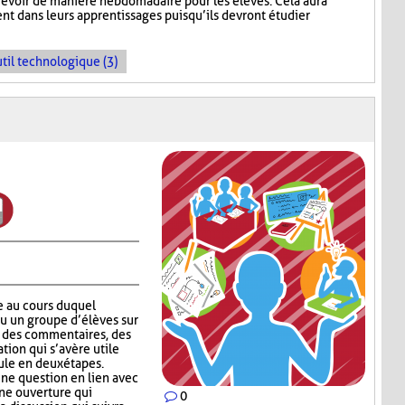
prévoir de manière hebdomadaire pour les élèves. Cela aura
nt dans leurs apprentissages puisqu’ils devront étudier
til technologique (3)
e au cours duquel
ou un groupe d’élèves sur
er des commentaires, des
tion qui s’avère utile
ule en deux étapes.
ne question en lien avec
une ouverture qui
0