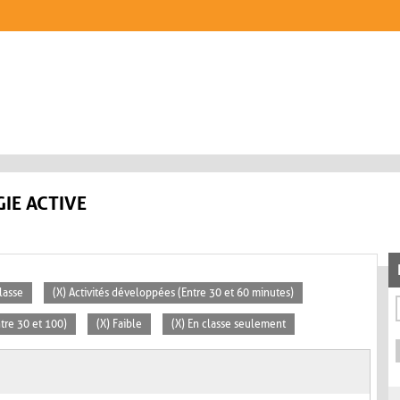
IE ACTIVE
lasse
(X) Activités développées (Entre 30 et 60 minutes)
tre 30 et 100)
(X) Faible
(X) En classe seulement