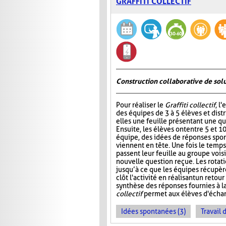
GRAFFITI COLLECTIF
Construction collaborative de sol
Pour réaliser le
Graffiti collectif
, l
des équipes de 3 à 5 élèves et dist
elles une feuille présentant une qu
Ensuite, les élèves ont entre 5 et 1
équipe, des idées de réponses spon
viennent en tête. Une fois le temps
passent leur feuille au groupe vois
nouvelle question reçue. Les rotat
jusqu’à ce que les équipes récupère
clôt l'activité en réalisant un ret
synthèse des réponses fournies à l
collectif
permet aux élèves d'échan
Idées spontanées (3)
Travail 