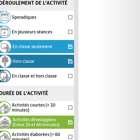
DÉROULEMENT DE L'ACTIVITÉ
Sporadiques
En plusieurs séances
En classe seulement
Hors classe
En classe et hors classe
DURÉE DE L'ACTIVITÉ
Activités courtes (< 30
minutes)
Activités développées
(Entre 30 et 60 minutes)
Activités élaborées (> 60
minutes)