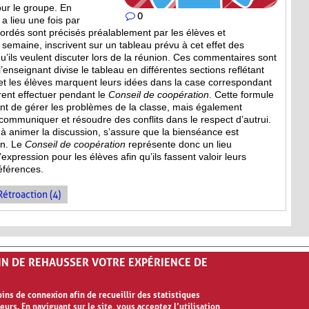
our le groupe. En
0
a lieu une fois par
bordés sont
précisés préalablement par les élèves et
a semaine, inscrivent sur un tableau prévu à cet effet des
’ils veulent discuter lors de la réunion. Ces commentaires sont
, l’enseignant divise le tableau en différentes sections reflétant
et les élèves marquent leurs idées dans la case correspondant
irent effectuer pendant le
Conseil de coopération
. Cette formule
 de gérer les problèmes de la classe, mais également
mmuniquer et résoudre des conflits dans le respect d’autrui.
e à animer la discussion, s’assure que la bienséance est
on. Le
Conseil de coopération
représente donc un lieu
expression pour les élèves afin qu’ils fassent valoir leurs
références.
Rétroaction (4)
FIN DE REHAUSSER VOTRE EXPÉRIENCE DE
ns de connexion afin de recueillir des statistiques
eurs. En naviguant sur le site, vous acceptez l’utilisation