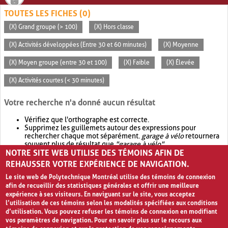
TOUTES LES FICHES (0)
(X) Grand groupe (> 100)
(X) Hors classe
(X) Activités développées (Entre 30 et 60 minutes)
(X) Moyenne
(X) Moyen groupe (entre 30 et 100)
(X) Faible
(X) Élevée
(X) Activités courtes (< 30 minutes)
Votre recherche n'a donné aucun résultat
Vérifiez que l'orthographe est correcte.
Supprimez les guillemets autour des expressions pour
rechercher chaque mot séparément.
garage à vélo
retournera
souvent plus de résultat que
"garage à vélo"
.
NOTRE SITE WEB UTILISE DES TÉMOINS AFIN DE
Envisagez d'élargir votre recherche avec
OR
.
garage OR vélo
retournera souvent plus de résultat que
garage à vélo
.
REHAUSSER VOTRE EXPÉRIENCE DE NAVIGATION.
Le site web de Polytechnique Montréal utilise des témoins de connexion
afin de recueillir des statistiques générales et offrir une meilleure
expérience à ses visiteurs. En naviguant sur le site, vous acceptez
l’utilisation de ces témoins selon les modalités spécifiées aux conditions
d’utilisation. Vous pouvez refuser les témoins de connexion en modifiant
vos paramètres de navigation. Pour en savoir plus sur le recours aux