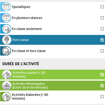
Sporadiques
En plusieurs séances
En classe seulement
Hors classe
En classe et hors classe
DURÉE DE L'ACTIVITÉ
Activités courtes (< 30
minutes)
Activités développées
(Entre 30 et 60 minutes)
Activités élaborées (> 60
minutes)