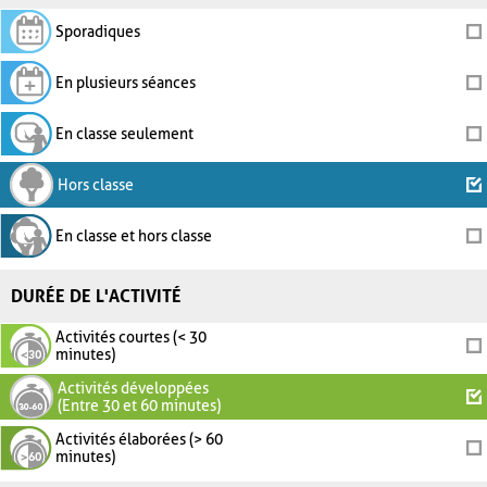
Sporadiques
En plusieurs séances
En classe seulement
Hors classe
En classe et hors classe
DURÉE DE L'ACTIVITÉ
Activités courtes (< 30
minutes)
Activités développées
(Entre 30 et 60 minutes)
Activités élaborées (> 60
minutes)