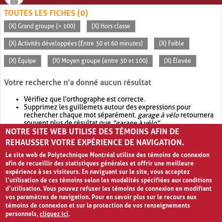
TOUTES LES FICHES (0)
(X) Grand groupe (> 100)
(X) Hors classe
(X) Activités développées (Entre 30 et 60 minutes)
(X) Faible
(X) Équipe
(X) Moyen groupe (entre 30 et 100)
(X) Élevée
Votre recherche n'a donné aucun résultat
Vérifiez que l'orthographe est correcte.
Supprimez les guillemets autour des expressions pour
rechercher chaque mot séparément.
garage à vélo
retournera
souvent plus de résultat que
"garage à vélo"
.
NOTRE SITE WEB UTILISE DES TÉMOINS AFIN DE
Envisagez d'élargir votre recherche avec
OR
.
garage OR vélo
retournera souvent plus de résultat que
garage à vélo
.
REHAUSSER VOTRE EXPÉRIENCE DE NAVIGATION.
Le site web de Polytechnique Montréal utilise des témoins de connexion
afin de recueillir des statistiques générales et offrir une meilleure
expérience à ses visiteurs. En naviguant sur le site, vous acceptez
l’utilisation de ces témoins selon les modalités spécifiées aux conditions
d’utilisation. Vous pouvez refuser les témoins de connexion en modifiant
vos paramètres de navigation. Pour en savoir plus sur le recours aux
témoins de connexion et sur la protection de vos renseignements
personnels,
cliquez ici
.
Avis de confidentialité et conditions d’utilisation