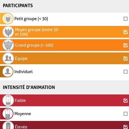
PARTICIPANTS
Petit groupe (< 30)
Moyen groupe (entre 30
et 100)
Grand groupe (> 100)
Équipe
Individuel
INTENSITÉ D'ANIMATION
Faible
Moyenne
Élevée