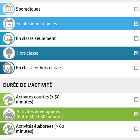
Sporadiques
En plusieurs séances
En classe seulement
Hors classe
En classe et hors classe
DURÉE DE L'ACTIVITÉ
Activités courtes (< 30
minutes)
Activités développées
(Entre 30 et 60 minutes)
Activités élaborées (> 60
minutes)