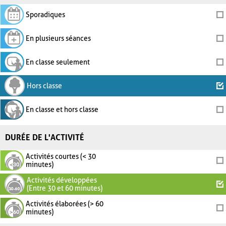
Sporadiques
En plusieurs séances
En classe seulement
Hors classe
En classe et hors classe
DURÉE DE L'ACTIVITÉ
Activités courtes (< 30
minutes)
Activités développées
(Entre 30 et 60 minutes)
Activités élaborées (> 60
minutes)