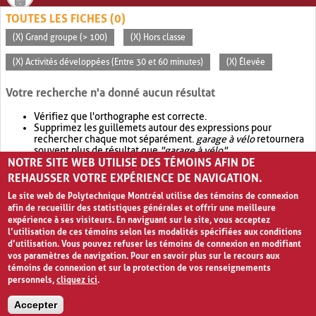
TOUTES LES FICHES (0)
(X) Grand groupe (> 100)
(X) Hors classe
(X) Activités développées (Entre 30 et 60 minutes)
(X) Élevée
Votre recherche n'a donné aucun résultat
Vérifiez que l'orthographe est correcte.
Supprimez les guillemets autour des expressions pour
rechercher chaque mot séparément.
garage à vélo
retournera
souvent plus de résultat que
"garage à vélo"
.
NOTRE SITE WEB UTILISE DES TÉMOINS AFIN DE
Envisagez d'élargir votre recherche avec
OR
.
garage OR vélo
retournera souvent plus de résultat que
garage à vélo
.
REHAUSSER VOTRE EXPÉRIENCE DE NAVIGATION.
Le site web de Polytechnique Montréal utilise des témoins de connexion
afin de recueillir des statistiques générales et offrir une meilleure
expérience à ses visiteurs. En naviguant sur le site, vous acceptez
l’utilisation de ces témoins selon les modalités spécifiées aux conditions
d’utilisation. Vous pouvez refuser les témoins de connexion en modifiant
vos paramètres de navigation. Pour en savoir plus sur le recours aux
témoins de connexion et sur la protection de vos renseignements
personnels,
cliquez ici
.
Avis de confidentialité et conditions d’utilisation
Accepter