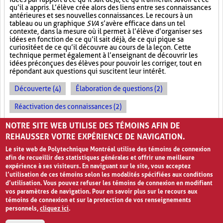
qu’il a appris. L’élève crée alors des liens entre ses connaissances
antérieures et ses nouvelles connaissances. Le recours à un
tableau ou un graphique
SVA
s’avère efficace dans un tel
contexte, dans la mesure où il permet à l’élève d’organiser ses
idées en fonction de ce qu’il sait déjà, de ce qui pique sa
curiosité et de ce qu’il découvre au cours de la leçon. Cette
technique permet également à l’enseignant de découvrir les
idées préconçues des élèves pour pouvoir les corriger, tout en
répondant aux questions qui suscitent leur intérêt.
Découverte (4)
Élaboration de questions (2)
Réactivation des connaissances (2)
Évolution des apprentissages (2)
NOTRE SITE WEB UTILISE DES TÉMOINS AFIN DE
REHAUSSER VOTRE EXPÉRIENCE DE NAVIGATION.
Le site web de Polytechnique Montréal utilise des témoins de connexion
afin de recueillir des statistiques générales et offrir une meilleure
expérience à ses visiteurs. En naviguant sur le site, vous acceptez
l’utilisation de ces témoins selon les modalités spécifiées aux conditions
d’utilisation. Vous pouvez refuser les témoins de connexion en modifiant
vos paramètres de navigation. Pour en savoir plus sur le recours aux
témoins de connexion et sur la protection de vos renseignements
personnels,
cliquez ici
.
Avis de confidentialité et conditions d’utilisation