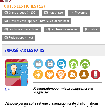
TOUTES LES FICHES (15)
(X) Grand groupe (> 100)
(X) Hors classe
(X) Moyenne
(X) Activités développées (Entre 30 et 60 minutes)
(X) En classe et hors classe
(X) En plusieurs séances
(X) Faible
(X) Petit groupe (< 30)
EXPOSÉ PAR LES PAIRS
Présentation pour mieux comprendre et
0
vulgariser
L'
Exposé par les pairs
est une présentation orale d'informations