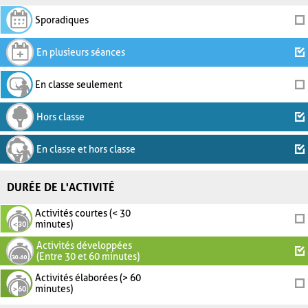
Sporadiques
En plusieurs séances
En classe seulement
Hors classe
En classe et hors classe
DURÉE DE L'ACTIVITÉ
Activités courtes (< 30
minutes)
Activités développées
(Entre 30 et 60 minutes)
Activités élaborées (> 60
minutes)