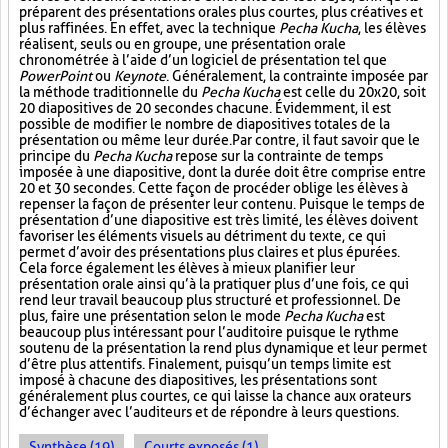
préparent des présentations orales plus courtes, plus créatives et
plus raffinées. En effet, avec la technique
Pecha Kucha
, les élèves
réalisent, seuls ou en groupe, une présentation orale
chronométrée à l’aide d’un logiciel de présentation tel que
PowerPoint
ou
Keynote
. Généralement, la contrainte imposée par
la méthode traditionnelle du
Pecha Kucha
est celle du 20x20, soit
20 diapositives de 20 secondes chacune. Évidemment, il est
possible de modifier le nombre de diapositives totales de la
présentation ou même leur durée. Par contre, il faut savoir que le
principe du
Pecha Kucha
repose sur la contrainte de temps
imposée à une diapositive, dont la durée doit être comprise entre
20 et 30 secondes. Cette façon de procéder oblige les élèves à
repenser la façon de présenter leur contenu. Puisque le temps de
présentation d’une diapositive est très limité, les élèves doivent
favoriser les éléments visuels au détriment du texte, ce qui
permet d’avoir des présentations plus claires et plus épurées.
Cela force également les élèves à mieux planifier leur
présentation orale ainsi qu’à la pratiquer plus d’une fois, ce qui
rend leur travail beaucoup plus structuré et professionnel. De
plus, faire une présentation selon le mode
Pecha Kucha
est
beaucoup plus intéressant pour l’auditoire puisque le rythme
soutenu de la présentation la rend plus dynamique et leur permet
d’être plus attentifs. Finalement, puisqu’un temps limite est
imposé à chacune des diapositives, les présentations sont
généralement plus courtes, ce qui laisse la chance aux orateurs
d’échanger avec l’auditeurs et de répondre à leurs questions.
Synthèse (19)
Courts exposés (1)