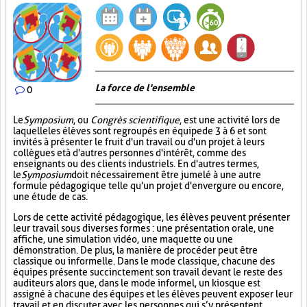
La force de l'ensemble
0
Le
Symposium
, ou
Congrès scientifique
, est une activité lors de
laquelle les élèves sont regroupés en équipe de 3 à 6 et sont
invités à présenter le fruit d'un travail ou d'un projet à leurs
collègues et à d'autres personnes d'intérêt, comme des
enseignants ou des clients industriels. En d'autres termes,
le
Symposium
doit nécessairement être jumelé à une autre
formule pédagogique telle qu'un projet d'envergure ou encore,
une étude de cas.
Lors de cette activité pédagogique, les élèves peuvent présenter
leur travail sous diverses formes : une présentation orale, une
affiche, une simulation vidéo, une maquette ou une
démonstration. De plus, la manière de procéder peut être
classique ou informelle. Dans le mode classique, chacune des
équipes présente succinctement son travail devant le reste des
auditeurs alors que, dans le mode informel, un kiosque est
assigné à chacune des équipes et les élèves peuvent exposer leur
travail et en discuter avec les personnes qui s’y présentent.