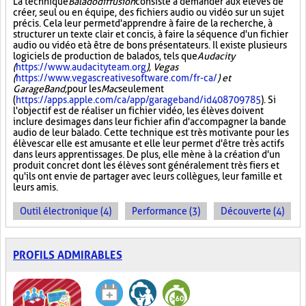
La technique
Baladodiffusion
consiste à demander aux élèves de
créer, seul ou en équipe, des fichiers audio ou vidéo sur un sujet
précis. Cela leur permet d'apprendre à faire de la recherche, à
structurer un texte clair et concis, à faire la séquence d'un fichier
audio ou vidéo et à être de bons présentateurs. Il existe plusieurs
logiciels de production de balados, tels que
Audacity
(
https://www.audacityteam.org
), Vegas
(
https://www.vegascreativesoftware.com/fr-ca/
) et
GarageBand,
pour les
Mac
seulement
(
https://apps.apple.com/ca/app/garageband/id408709785
). Si
l'objectif est de réaliser un fichier vidéo, les élèves doivent
inclure des images dans leur fichier afin d'accompagner la bande
audio de leur balado. Cette technique est très motivante pour les
élèves car elle est amusante et elle leur permet d'être très actifs
dans leurs apprentissages. De plus, elle mène à la création d'un
produit concret dont les élèves sont généralement très fiers et
qu'ils ont envie de partager avec leurs collègues, leur famille et
leurs amis.
Outil électronique (4)
Performance (3)
Découverte (4)
PROFILS ADMIRABLES