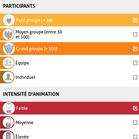
PARTICIPANTS
Petit groupe (< 30)
Moyen groupe (entre 30
et 100)
Grand groupe (> 100)
Équipe
Individuel
INTENSITÉ D'ANIMATION
Faible
Moyenne
Élevée