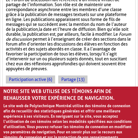
partage de l’information. Son rôle est de maintenir une
correspondance asynchrone entre les membres d’une classe
grâce à la publication de messages textuels sur une plateforme
en ligne. Les publications apparaissent sous forme de fils de
messages qui se succèdent avec la mention du nom de l’auteur
de la publication, la date et l’heure de diffusion. Bien qu’elle soit
durable, la publication est, par ailleurs, facile à modifier. Le
Forum
de discussion
permet à l’enseignant de créer des sections dans le
forum afin d’orienter les discussions des élèves en fonction des
activités et des sujets abordés en classe. Il a l’avantage de
favoriser la participation de tous les élèves, lorsqu’il s’agit
d’intervenir sur un ou plusieurs sujets donnés, tout en suscitant
chez eux des réflexions approfondies qui doivent souvent être
appuyées de preuves.
Participation active (6)
Partage (13)
Outil électronique (4)
NOTRE SITE WEB UTILISE DES TÉMOINS AFIN DE
REHAUSSER VOTRE EXPÉRIENCE DE NAVIGATION.
Le site web de Polytechnique Montréal utilise des témoins de connexion
afin de recueillir des statistiques générales et offrir une meilleure
expérience à ses visiteurs. En naviguant sur le site, vous acceptez
l’utilisation de ces témoins selon les modalités spécifiées aux conditions
d’utilisation. Vous pouvez refuser les témoins de connexion en modifiant
vos paramètres de navigation. Pour en savoir plus sur le recours aux
témoins de connexion et sur la protection de vos renseignements