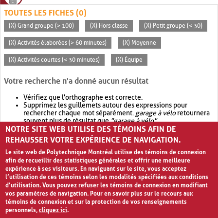
TOUTES LES FICHES (0)
(X) Grand groupe (> 100)
(X) Hors classe
(X) Petit groupe (< 30)
(X) Activités élaborées (> 60 minutes)
(X) Moyenne
(X) Activités courtes (< 30 minutes)
(X) Équipe
Votre recherche n'a donné aucun résultat
Vérifiez que l'orthographe est correcte.
Supprimez les guillemets autour des expressions pour
rechercher chaque mot séparément.
garage à vélo
retournera
souvent plus de résultat que
"garage à vélo"
.
NOTRE SITE WEB UTILISE DES TÉMOINS AFIN DE
Envisagez d'élargir votre recherche avec
OR
.
garage OR vélo
retournera souvent plus de résultat que
garage à vélo
.
REHAUSSER VOTRE EXPÉRIENCE DE NAVIGATION.
Le site web de Polytechnique Montréal utilise des témoins de connexion
afin de recueillir des statistiques générales et offrir une meilleure
expérience à ses visiteurs. En naviguant sur le site, vous acceptez
l’utilisation de ces témoins selon les modalités spécifiées aux conditions
d’utilisation. Vous pouvez refuser les témoins de connexion en modifiant
vos paramètres de navigation. Pour en savoir plus sur le recours aux
témoins de connexion et sur la protection de vos renseignements
personnels,
cliquez ici
.
Avis de confidentialité et conditions d’utilisation