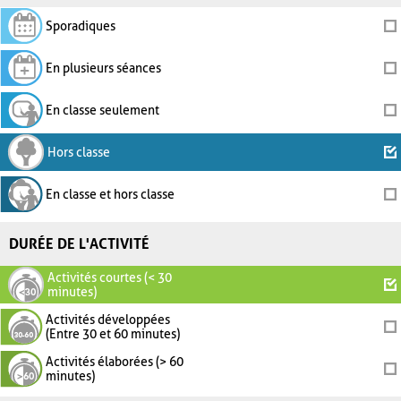
Sporadiques
En plusieurs séances
En classe seulement
Hors classe
En classe et hors classe
DURÉE DE L'ACTIVITÉ
Activités courtes (< 30
minutes)
Activités développées
(Entre 30 et 60 minutes)
Activités élaborées (> 60
minutes)