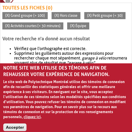
TOUTES LES FICHES (0)
(X) Grand groupe (> 100)
(X) Hors classe
(X) Petit groupe (< 30)
(X) Activités courtes (< 30 minutes)
(X) Équipe
Votre recherche n'a donné aucun résultat
Vérifiez que l'orthographe est correcte.
Supprimez les guillemets autour des expressions pour
rechercher chaque mot séparément.
garage à vélo
retournera
souvent plus de résultat que
"garage à vélo"
.
NOTRE SITE WEB UTILISE DES TÉMOINS AFIN DE
Envisagez d'élargir votre recherche avec
OR
.
garage OR vélo
retournera souvent plus de résultat que
garage à vélo
.
REHAUSSER VOTRE EXPÉRIENCE DE NAVIGATION.
Le site web de Polytechnique Montréal utilise des témoins de connexion
afin de recueillir des statistiques générales et offrir une meilleure
expérience à ses visiteurs. En naviguant sur le site, vous acceptez
l’utilisation de ces témoins selon les modalités spécifiées aux conditions
d’utilisation. Vous pouvez refuser les témoins de connexion en modifiant
vos paramètres de navigation. Pour en savoir plus sur le recours aux
témoins de connexion et sur la protection de vos renseignements
personnels,
cliquez ici
.
Avis de confidentialité et conditions d’utilisation
Accepter