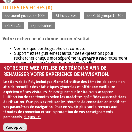
TOUTES LES FICHES (0)
(X) Grand groupe (> 100)
(X) Hors classe
(X) Petit groupe (< 30)
(X) Élevée
(X) Individuel
Votre recherche n'a donné aucun résultat
Vérifiez que l'orthographe est correcte.
Supprimez les guillemets autour des expressions pour
rechercher chaque mot séparément.
garage à vélo
retournera
souvent plus de résultat que
"garage à vélo"
.
NOTRE SITE WEB UTILISE DES TÉMOINS AFIN DE
Envisagez d'élargir votre recherche avec
OR
.
garage OR vélo
retournera souvent plus de résultat que
garage à vélo
.
REHAUSSER VOTRE EXPÉRIENCE DE NAVIGATION.
Le site web de Polytechnique Montréal utilise des témoins de connexion
afin de recueillir des statistiques générales et offrir une meilleure
expérience à ses visiteurs. En naviguant sur le site, vous acceptez
l’utilisation de ces témoins selon les modalités spécifiées aux conditions
d’utilisation. Vous pouvez refuser les témoins de connexion en modifiant
vos paramètres de navigation. Pour en savoir plus sur le recours aux
témoins de connexion et sur la protection de vos renseignements
personnels,
cliquez ici
.
Avis de confidentialité et conditions d’utilisation
Accepter