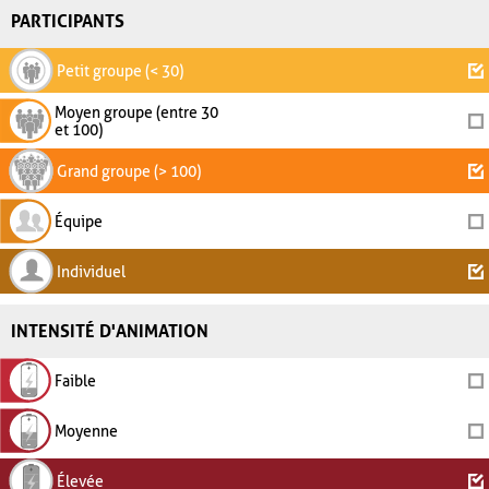
PARTICIPANTS
Petit groupe (< 30)
Moyen groupe (entre 30
et 100)
Grand groupe (> 100)
Équipe
Individuel
INTENSITÉ D'ANIMATION
Faible
Moyenne
Élevée