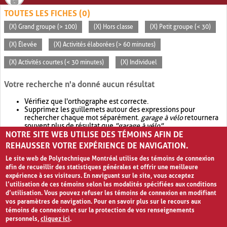
TOUTES LES FICHES (0)
(X) Grand groupe (> 100)
(X) Hors classe
(X) Petit groupe (< 30)
(X) Élevée
(X) Activités élaborées (> 60 minutes)
(X) Activités courtes (< 30 minutes)
(X) Individuel
Votre recherche n'a donné aucun résultat
Vérifiez que l'orthographe est correcte.
Supprimez les guillemets autour des expressions pour
rechercher chaque mot séparément.
garage à vélo
retournera
souvent plus de résultat que
"garage à vélo"
.
NOTRE SITE WEB UTILISE DES TÉMOINS AFIN DE
Envisagez d'élargir votre recherche avec
OR
.
garage OR vélo
retournera souvent plus de résultat que
garage à vélo
.
REHAUSSER VOTRE EXPÉRIENCE DE NAVIGATION.
Le site web de Polytechnique Montréal utilise des témoins de connexion
afin de recueillir des statistiques générales et offrir une meilleure
expérience à ses visiteurs. En naviguant sur le site, vous acceptez
l’utilisation de ces témoins selon les modalités spécifiées aux conditions
d’utilisation. Vous pouvez refuser les témoins de connexion en modifiant
vos paramètres de navigation. Pour en savoir plus sur le recours aux
témoins de connexion et sur la protection de vos renseignements
personnels,
cliquez ici
.
Avis de confidentialité et conditions d’utilisation