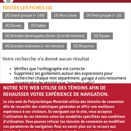
TOUTES LES FICHES (0)
(X) Grand groupe (> 100)
(X) Hors classe
(X) Petit groupe (< 30)
(X) Élevée
(X) Faible
(X) Activités développées (Entre 30 et 60 minutes)
(X) Équipe
(X) Activités élaborées (> 60 minutes)
(X) Moyenne
Votre recherche n'a donné aucun résultat
Vérifiez que l'orthographe est correcte.
Supprimez les guillemets autour des expressions pour
rechercher chaque mot séparément.
garage à vélo
retournera
souvent plus de résultat que
"garage à vélo"
.
NOTRE SITE WEB UTILISE DES TÉMOINS AFIN DE
Envisagez d'élargir votre recherche avec
OR
.
garage OR vélo
retournera souvent plus de résultat que
garage à vélo
.
REHAUSSER VOTRE EXPÉRIENCE DE NAVIGATION.
Le site web de Polytechnique Montréal utilise des témoins de connexion
afin de recueillir des statistiques générales et offrir une meilleure
expérience à ses visiteurs. En naviguant sur le site, vous acceptez
l’utilisation de ces témoins selon les modalités spécifiées aux conditions
d’utilisation. Vous pouvez refuser les témoins de connexion en modifiant
vos paramètres de navigation. Pour en savoir plus sur le recours aux