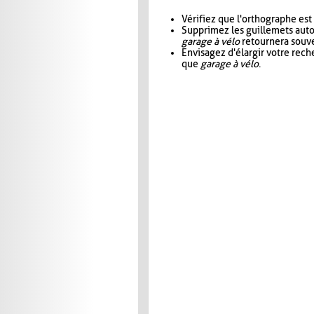
Vérifiez que l'orthographe est
Supprimez les guillemets aut
garage à vélo
retournera souve
Envisagez d'élargir votre rec
que
garage à vélo
.