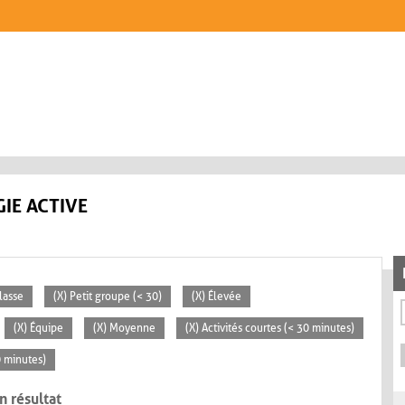
IE ACTIVE
lasse
(X) Petit groupe (< 30)
(X) Élevée
(X) Équipe
(X) Moyenne
(X) Activités courtes (< 30 minutes)
0 minutes)
n résultat