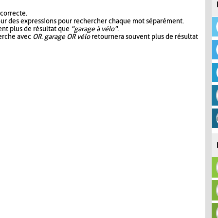
 correcte.
our des expressions pour rechercher chaque mot séparément.
nt plus de résultat que
"garage à vélo"
.
herche avec
OR
.
garage OR vélo
retournera souvent plus de résultat