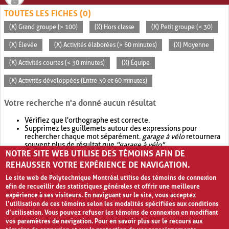
TOUTES LES FICHES (0)
(X) Grand groupe (> 100)
(X) Hors classe
(X) Petit groupe (< 30)
(X) Élevée
(X) Activités élaborées (> 60 minutes)
(X) Moyenne
(X) Activités courtes (< 30 minutes)
(X) Équipe
(X) Activités développées (Entre 30 et 60 minutes)
Votre recherche n'a donné aucun résultat
Vérifiez que l'orthographe est correcte.
Supprimez les guillemets autour des expressions pour
rechercher chaque mot séparément.
garage à vélo
retournera
souvent plus de résultat que
"garage à vélo"
.
NOTRE SITE WEB UTILISE DES TÉMOINS AFIN DE
Envisagez d'élargir votre recherche avec
OR
.
garage OR vélo
retournera souvent plus de résultat que
garage à vélo
.
REHAUSSER VOTRE EXPÉRIENCE DE NAVIGATION.
Le site web de Polytechnique Montréal utilise des témoins de connexion
afin de recueillir des statistiques générales et offrir une meilleure
expérience à ses visiteurs. En naviguant sur le site, vous acceptez
l’utilisation de ces témoins selon les modalités spécifiées aux conditions
d’utilisation. Vous pouvez refuser les témoins de connexion en modifiant
vos paramètres de navigation. Pour en savoir plus sur le recours aux