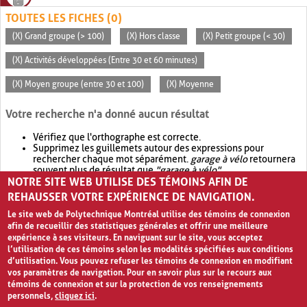
TOUTES LES FICHES (0)
(X) Grand groupe (> 100)
(X) Hors classe
(X) Petit groupe (< 30)
(X) Activités développées (Entre 30 et 60 minutes)
(X) Moyen groupe (entre 30 et 100)
(X) Moyenne
Votre recherche n'a donné aucun résultat
Vérifiez que l'orthographe est correcte.
Supprimez les guillemets autour des expressions pour
rechercher chaque mot séparément.
garage à vélo
retournera
souvent plus de résultat que
"garage à vélo"
.
NOTRE SITE WEB UTILISE DES TÉMOINS AFIN DE
Envisagez d'élargir votre recherche avec
OR
.
garage OR vélo
retournera souvent plus de résultat que
garage à vélo
.
REHAUSSER VOTRE EXPÉRIENCE DE NAVIGATION.
Le site web de Polytechnique Montréal utilise des témoins de connexion
afin de recueillir des statistiques générales et offrir une meilleure
expérience à ses visiteurs. En naviguant sur le site, vous acceptez
l’utilisation de ces témoins selon les modalités spécifiées aux conditions
d’utilisation. Vous pouvez refuser les témoins de connexion en modifiant
vos paramètres de navigation. Pour en savoir plus sur le recours aux
témoins de connexion et sur la protection de vos renseignements
personnels,
cliquez ici
.
Avis de confidentialité et conditions d’utilisation