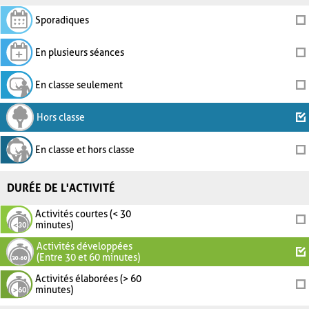
Sporadiques
En plusieurs séances
En classe seulement
Hors classe
En classe et hors classe
DURÉE DE L'ACTIVITÉ
Activités courtes (< 30
minutes)
Activités développées
(Entre 30 et 60 minutes)
Activités élaborées (> 60
minutes)