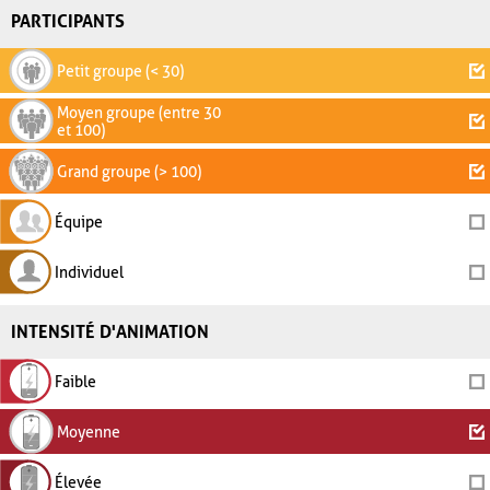
PARTICIPANTS
Petit groupe (< 30)
Moyen groupe (entre 30
et 100)
Grand groupe (> 100)
Équipe
Individuel
INTENSITÉ D'ANIMATION
Faible
Moyenne
Élevée