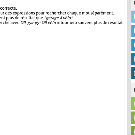
 correcte.
our des expressions pour rechercher chaque mot séparément.
nt plus de résultat que
"garage à vélo"
.
herche avec
OR
.
garage OR vélo
retournera souvent plus de résultat