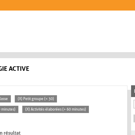
IE ACTIVE
lasse
(X) Petit groupe (< 30)
0 minutes)
(X) Activités élaborées (> 60 minutes)
n résultat