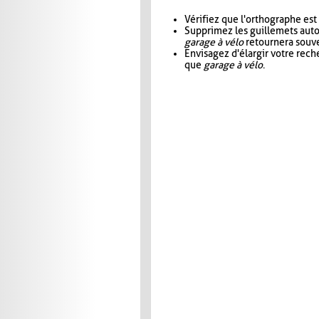
Vérifiez que l'orthographe est
Supprimez les guillemets aut
garage à vélo
retournera souve
Envisagez d'élargir votre rec
que
garage à vélo
.