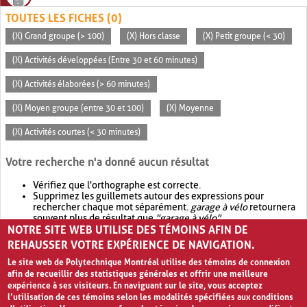
TOUTES LES FICHES (0)
(X) Grand groupe (> 100)
(X) Hors classe
(X) Petit groupe (< 30)
(X) Activités développées (Entre 30 et 60 minutes)
(X) Activités élaborées (> 60 minutes)
(X) Moyen groupe (entre 30 et 100)
(X) Moyenne
(X) Activités courtes (< 30 minutes)
Votre recherche n'a donné aucun résultat
Vérifiez que l'orthographe est correcte.
Supprimez les guillemets autour des expressions pour
rechercher chaque mot séparément.
garage à vélo
retournera
souvent plus de résultat que
"garage à vélo"
.
NOTRE SITE WEB UTILISE DES TÉMOINS AFIN DE
Envisagez d'élargir votre recherche avec
OR
.
garage OR vélo
retournera souvent plus de résultat que
garage à vélo
.
REHAUSSER VOTRE EXPÉRIENCE DE NAVIGATION.
Le site web de Polytechnique Montréal utilise des témoins de connexion
afin de recueillir des statistiques générales et offrir une meilleure
expérience à ses visiteurs. En naviguant sur le site, vous acceptez
l’utilisation de ces témoins selon les modalités spécifiées aux conditions