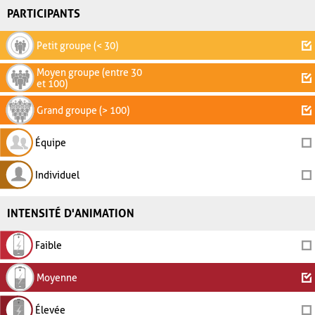
PARTICIPANTS
Petit groupe (< 30)
Moyen groupe (entre 30
et 100)
Grand groupe (> 100)
Équipe
Individuel
INTENSITÉ D'ANIMATION
Faible
Moyenne
Élevée