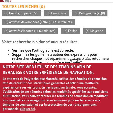
TOUTES LES FICHES (0)
(X) Grand groupe (> 100)
(X) Hors classe
(X) Petit groupe (< 30)
(X) Activités développées (Entre 30 et 60 minutes)
(X) Activités élaborées (> 60 minutes)
(X) Équipe
(X) Moyenne
Votre recherche n'a donné aucun résultat
Vérifiez que l'orthographe est correcte.
Supprimez les guillemets autour des expressions pour
rechercher chaque mot séparément.
garage à vélo
retournera
souvent plus de résultat que
"garage à vélo"
.
NOTRE SITE WEB UTILISE DES TÉMOINS AFIN DE
Envisagez d'élargir votre recherche avec
OR
.
garage OR vélo
retournera souvent plus de résultat que
garage à vélo
.
REHAUSSER VOTRE EXPÉRIENCE DE NAVIGATION.
Le site web de Polytechnique Montréal utilise des témoins de connexion
afin de recueillir des statistiques générales et offrir une meilleure
expérience à ses visiteurs. En naviguant sur le site, vous acceptez
l’utilisation de ces témoins selon les modalités spécifiées aux conditions
d’utilisation. Vous pouvez refuser les témoins de connexion en modifiant
vos paramètres de navigation. Pour en savoir plus sur le recours aux
témoins de connexion et sur la protection de vos renseignements
personnels,
cliquez ici
.
Avis de confidentialité et conditions d’utilisation