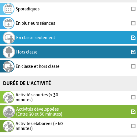
Sporadiques
En plusieurs séances
En classe seulement
Hors classe
En classe et hors classe
DURÉE DE L'ACTIVITÉ
Activités courtes (< 30
minutes)
Activités développées
(Entre 30 et 60 minutes)
Activités élaborées (> 60
minutes)