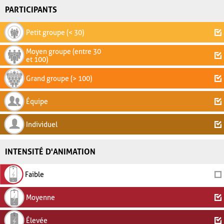
PARTICIPANTS
Petit groupe (< 30)
Moyen groupe (entre 30
et 100)
Grand groupe (> 100)
Équipe
Individuel
INTENSITÉ D'ANIMATION
Faible
Moyenne
Élevée