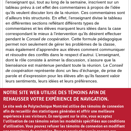
l’enseignant qui, tout au long de la semaine, inscrivent sur un
tableau prévu à cet effet des commentaires à propos de l’idée
qu’ils veulent discuter lors de la réunion. Ces commentaires sont
d’ailleurs très structurés. En effet, l’enseignant divise le tableau
en différentes sections reflétant différents types de
commentaires et les élèves marquent leurs idées dans la case
correspondant le mieux à l’intervention qu’ils désirent effectuer
pendant le
Conseil de coopération
. Cette formule pédagogique
permet non seulement de gérer les problèmes de la classe,
mais également d’apprendre aux élèves comment communiquer
et résoudre des conflits dans le respect d’autrui. L’enseignant,
dont le rôle consiste à animer la discussion, s’assure que la
bienséance est maintenue pendant toute la réunion. Le
Conseil
de coopération
représente donc un lieu d’échange, de prise de
parole et d’expression pour les élèves afin qu’ils fassent valoir
leurs sentiments, leurs idées et leurs préférences.
Opinion (8)
Partage (13)
Rétroaction (4)
NOTRE SITE WEB UTILISE DES TÉMOINS AFIN DE
REHAUSSER VOTRE EXPÉRIENCE DE NAVIGATION.
Le site web de Polytechnique Montréal utilise des témoins de connexion
afin de recueillir des statistiques générales et offrir une meilleure
expérience à ses visiteurs. En naviguant sur le site, vous acceptez
l’utilisation de ces témoins selon les modalités spécifiées aux conditions
d’utilisation. Vous pouvez refuser les témoins de connexion en modifiant