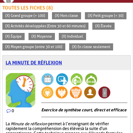
TOUTES LES FICHES (8)
(X) Grand groupe (> 100)
(X) Hors classe
(X) Petit groupe (< 30)
(X) Activités développées (Entre 30 et 60 minutes)
(X) Élevée
(X) Équipe
(X) Moyenne
(X) Individuel
(X) Moyen groupe (entre 30 et 100)
(X) En classe seulement
LA MINUTE DE RÉFLEXION
Exercice de synthèse court, direct et efficace
0
La
Minute de réflexion
permet à l’enseignant de vérifier
rapidement la compréhension des élèves à la suite d'un