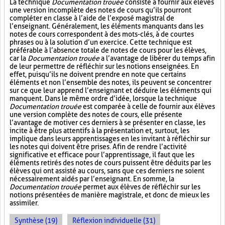
La technique
Documentation trouée
consiste à fournir aux élèves
une version incomplète des notes de cours qu’ils pourront
compléter en classe à l’aide de l’exposé magistral de
l’enseignant. Généralement, les éléments manquants dans les
notes de cours correspondent à des mots-clés, à de courtes
phrases ou à la solution d’un exercice. Cette technique est
préférable à l’absence totale de notes de cours pour les élèves,
car la
Documentation trouée
a l’avantage de libérer du temps afin
de leur permettre de réfléchir sur les notions enseignées. En
effet, puisqu’ils ne doivent prendre en note que certains
éléments et non l’ensemble des notes, ils peuvent se concentrer
sur ce que leur apprend l’enseignant et déduire les éléments qui
manquent. Dans le même ordre d’idée, lorsque la technique
Documentation trouée
est comparée à celle de fournir aux élèves
une version complète des notes de cours, elle présente
l’avantage de motiver ces derniers à se présenter en classe, les
incite à être plus attentifs à la présentation et, surtout, les
implique dans leurs apprentissages en les invitant à réfléchir sur
les notes qui doivent être prises. Afin de rendre l’activité
significative et efficace pour l’apprentissage, il faut que les
éléments retirés des notes de cours puissent être déduits par les
élèves qui ont assisté au cours, sans que ces derniers ne soient
nécessairement aidés par l’enseignant. En somme, la
Documentation trouée
permet aux élèves de réfléchir sur les
notions présentées de manière magistrale, et donc de mieux les
assimiler.
Synthèse (19)
Réflexion individuelle (31)