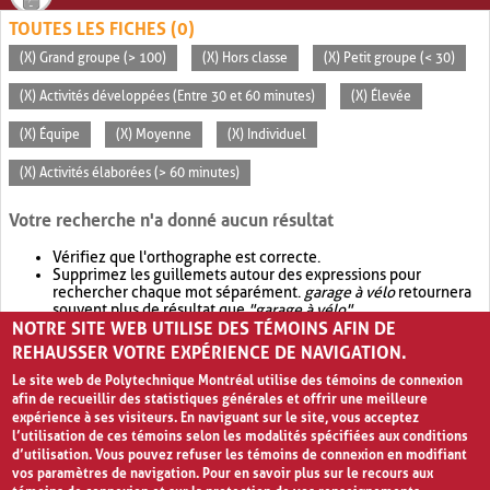
TOUTES LES FICHES (0)
(X) Grand groupe (> 100)
(X) Hors classe
(X) Petit groupe (< 30)
(X) Activités développées (Entre 30 et 60 minutes)
(X) Élevée
(X) Équipe
(X) Moyenne
(X) Individuel
(X) Activités élaborées (> 60 minutes)
Votre recherche n'a donné aucun résultat
Vérifiez que l'orthographe est correcte.
Supprimez les guillemets autour des expressions pour
rechercher chaque mot séparément.
garage à vélo
retournera
souvent plus de résultat que
"garage à vélo"
.
NOTRE SITE WEB UTILISE DES TÉMOINS AFIN DE
Envisagez d'élargir votre recherche avec
OR
.
garage OR vélo
retournera souvent plus de résultat que
garage à vélo
.
REHAUSSER VOTRE EXPÉRIENCE DE NAVIGATION.
Le site web de Polytechnique Montréal utilise des témoins de connexion
afin de recueillir des statistiques générales et offrir une meilleure
expérience à ses visiteurs. En naviguant sur le site, vous acceptez
l’utilisation de ces témoins selon les modalités spécifiées aux conditions
d’utilisation. Vous pouvez refuser les témoins de connexion en modifiant
vos paramètres de navigation. Pour en savoir plus sur le recours aux