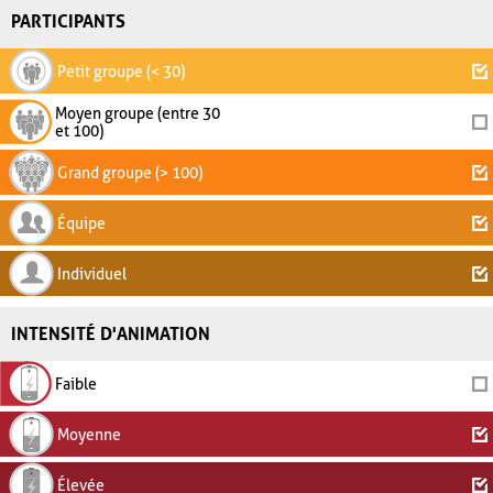
PARTICIPANTS
Petit groupe (< 30)
Moyen groupe (entre 30
et 100)
Grand groupe (> 100)
Équipe
Individuel
INTENSITÉ D'ANIMATION
Faible
Moyenne
Élevée