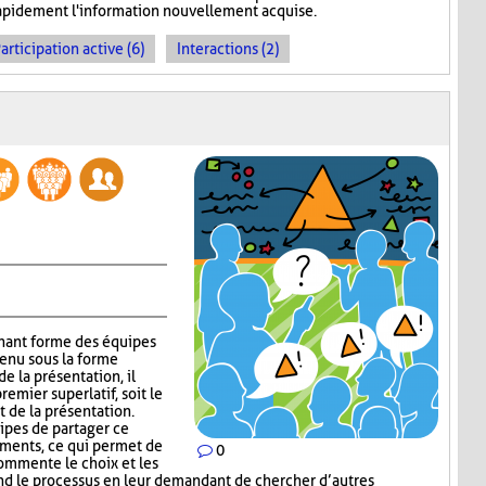
 rapidement l'information nouvellement acquise.
articipation active (6)
Interactions (2)
gnant forme des équipes
tenu sous la forme
e la présentation, il
emier superlatif, soit le
t de la présentation.
uipes de partager ce
guments, ce qui permet de
0
commente le choix et les
nd le processus en leur demandant de chercher d’autres