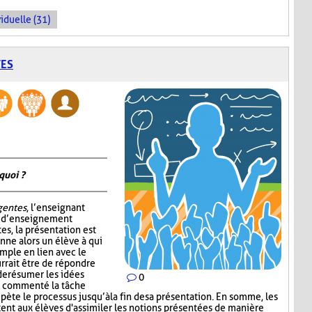
iduelle (31)
TES
quoi ?
igentes
, l’enseignant
e d’enseignement
tes, la présentation est
nne alors un élève à qui
mple en lien avec le
rrait être de répondre
de résumer les idées
0
ir commenté la tâche
épète le processus jusqu’à la fin de sa présentation. En somme, les
nt aux élèves d'assimiler les notions présentées de manière