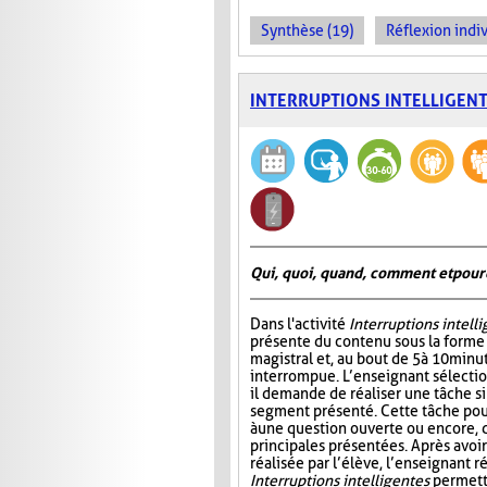
Synthèse (19)
Réflexion indiv
INTERRUPTIONS INTELLIGEN
Qui, quoi, quand, comment et pour
Dans l'activité
Interruptions intell
présente du contenu sous la form
magistral et, au bout de 5 à 10 minu
interrompue. L’enseignant sélectio
il demande de réaliser une tâche si
segment présenté. Cette tâche pou
à une question ouverte ou encore, 
principales présentées. Après avo
réalisée par l’élève, l’enseignant r
Interruptions intelligentes
permette