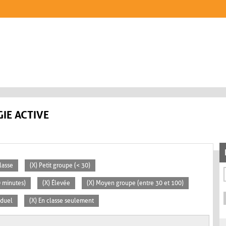
IE ACTIVE
lasse
(X) Petit groupe (< 30)
0 minutes)
(X) Élevée
(X) Moyen groupe (entre 30 et 100)
iduel
(X) En classe seulement