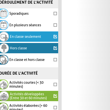
DÉROULEMENT DE L'ACTIVITÉ
Sporadiques
En plusieurs séances
En classe seulement
Hors classe
En classe et hors classe
DURÉE DE L'ACTIVITÉ
Activités courtes (< 30
minutes)
Activités développées
(Entre 30 et 60 minutes)
Activités élaborées (> 60
minutes)