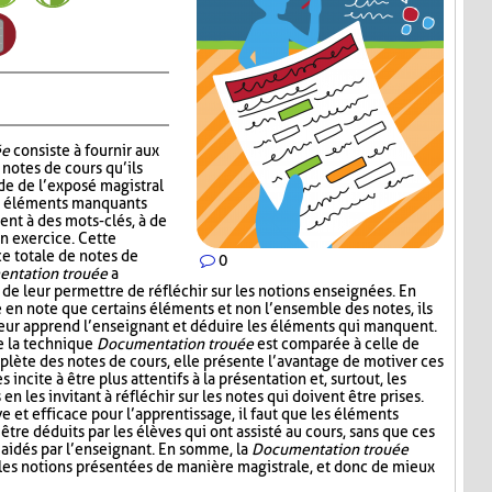
ée
consiste à fournir aux
notes de cours qu’ils
de de l’exposé magistral
es éléments manquants
ent à des mots-clés, à de
un exercice. Cette
ce totale de notes de
0
ntation trouée
a
 de leur permettre de réfléchir sur les notions enseignées. En
e en note que certains éléments et non l’ensemble des notes, ils
leur apprend l’enseignant et déduire les éléments qui manquent.
e la technique
Documentation trouée
est comparée à celle de
plète des notes de cours, elle présente l’avantage de motiver ces
s incite à être plus attentifs à la présentation et, surtout, les
n les invitant à réfléchir sur les notes qui doivent être prises.
ive et efficace pour l’apprentissage, il faut que les éléments
être déduits par les élèves qui ont assisté au cours, sans que ces
aidés par l’enseignant. En somme, la
Documentation trouée
 les notions présentées de manière magistrale, et donc de mieux