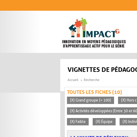
Aller au contenu principal
VIGNETTES DE PÉDAGOG
Accueil
Recherche
TOUTES LES FICHES (10)
(X) Grand groupe (> 100)
(X) Hors c
(X) Activités développées (Entre 30 et 6
(X) Faible
(X) Équipe
(X) Indiv