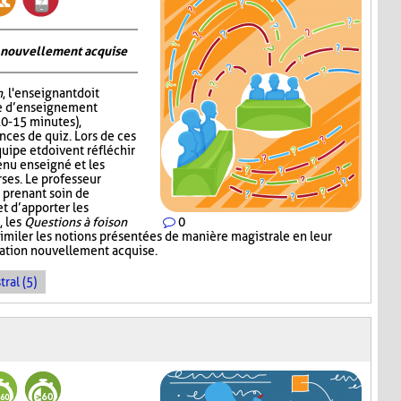
on nouvellement acquise
n
, l'enseignant doit
me d’enseignement
10-15 minutes),
nces de quiz. Lors de ces
quipe et doivent réfléchir
enu enseigné et les
ses. Le professeur
 prenant soin de
 d’apporter les
, les
Questions à foison
0
imiler les notions présentées de manière magistrale en leur
rmation nouvellement acquise.
ral (5)