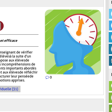
 et efficace
nseignant de vérifier
èves à la suite d'un
opose aux élèves de
rs incompréhensions de
ents importants abordés
t aux élèves de réfléchir
ructurer leur pensée de
0
notions apprises.
iduelle (31)