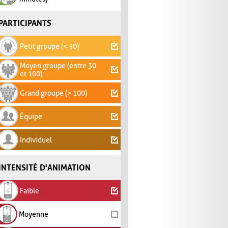
PARTICIPANTS
Petit groupe (< 30)
Moyen groupe (entre 30
et 100)
Grand groupe (> 100)
Équipe
Individuel
INTENSITÉ D'ANIMATION
Faible
Moyenne