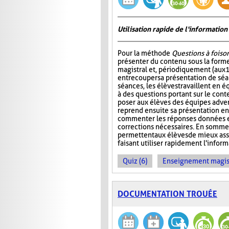
Utilisation rapide de l'informati
Pour la méthode
Questions à foiso
présenter du contenu sous la for
magistral et, périodiquement (aux 
entrecouper sa présentation de séa
séances, les élèves travaillent en é
à des questions portant sur le cont
poser aux élèves des équipes adver
reprend ensuite sa présentation en
commenter les réponses données et
corrections nécessaires. En somme
permettent aux élèves de mieux ass
faisant utiliser rapidement l'info
Quiz (6)
Enseignement magist
DOCUMENTATION TROUÉE