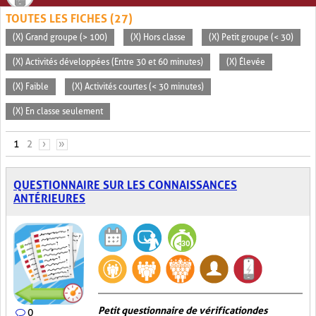
TOUTES LES FICHES (27)
(X) Grand groupe (> 100)
(X) Hors classe
(X) Petit groupe (< 30)
(X) Activités développées (Entre 30 et 60 minutes)
(X) Élevée
(X) Faible
(X) Activités courtes (< 30 minutes)
(X) En classe seulement
PAGES
1
2
›
»
QUESTIONNAIRE SUR LES CONNAISSANCES
ANTÉRIEURES
Petit questionnaire de vérification des
0