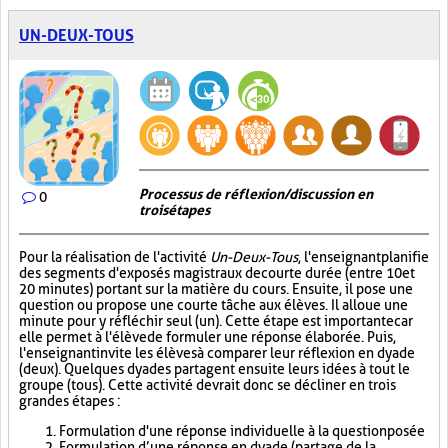
UN-DEUX-TOUS
Processus de réflexion/discussion en
0
trois étapes
Pour la réalisation de l'activité
Un-Deux-Tous
, l'enseignant planifie
des segments d'exposés magistraux de courte durée (entre 10 et
20 minutes) portant sur la matière du cours. Ensuite, il pose une
question ou propose une courte tâche aux élèves. Il alloue une
minute pour y réfléchir seul (un). Cette étape est importante car
elle permet à l'élève de formuler une réponse élaborée. Puis,
l'enseignant invite les élèves à comparer leur réflexion en dyade
(deux). Quelques dyades partagent ensuite leurs idées à tout le
groupe (tous). Cette activité devrait donc se décliner en trois
grandes étapes :
Formulation d'une réponse individuelle à la question posée
Formulation d’une réponse en dyade (partage de la