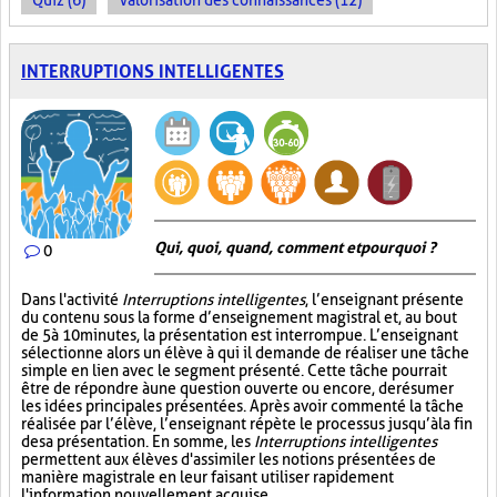
Quiz (6)
Valorisation des connaissances (12)
INTERRUPTIONS INTELLIGENTES
Qui, quoi, quand, comment et pourquoi ?
0
Dans l'activité
Interruptions intelligentes
, l’enseignant présente
du contenu sous la forme d’enseignement magistral et, au bout
de 5 à 10 minutes, la présentation est interrompue. L’enseignant
sélectionne alors un élève à qui il demande de réaliser une tâche
simple en lien avec le segment présenté. Cette tâche pourrait
être de répondre à une question ouverte ou encore, de résumer
les idées principales présentées. Après avoir commenté la tâche
réalisée par l’élève, l’enseignant répète le processus jusqu’à la fin
de sa présentation. En somme, les
Interruptions intelligentes
permettent aux élèves d'assimiler les notions présentées de
manière magistrale en leur faisant utiliser rapidement
l'information nouvellement acquise.