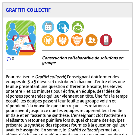
GRAFFITI COLLECTIF
Construction collaborative de solutions en
0
groupe
Pour réaliser le
Graffiti collectif
, l'enseignant doit former des
équipes de 3 à 5 élèves et distribuer à chacune d'entre elles une
feuille présentant une question différente. Ensuite, les élèves
ont entre 5 et 10 minutes pour écrire, en équipe, des idées de
réponses spontanées qui leur viennent en tête. Une fois le temps
écoulé, les équipes passent leur feuille au groupe voisin et
répondent à la nouvelle question reçue. Les rotations se
poursuivent jusqu’à ce que les équipes récupèrent leur feuille
initiale et en fassent une synthèse. L'enseignant clôt l'activité en
réalisant un retour en plénière lors duquel chacune des équipes
présente la synthèse des réponses fournies à la question qui leur
avait été assignée. En somme, le
Graffiti collectif
permet aux
élèves d'échanger des idées spontanées sur un grand nombre de