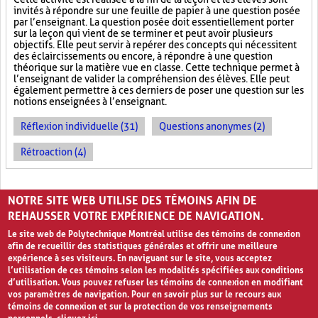
invités à répondre sur une feuille de papier à une question posée
par l’enseignant. La question posée doit essentiellement porter
sur la leçon qui vient de se terminer et peut avoir plusieurs
objectifs. Elle peut servir à repérer des concepts qui nécessitent
des éclaircissements ou encore, à répondre à une question
théorique sur la matière vue en classe. Cette technique permet à
l’enseignant de valider la compréhension des élèves. Elle peut
également permettre à ces derniers de poser une question sur les
notions enseignées à l’enseignant.
Réflexion individuelle (31)
Questions anonymes (2)
Rétroaction (4)
PAGES
NOTRE SITE WEB UTILISE DES TÉMOINS AFIN DE
1
2
›
»
REHAUSSER VOTRE EXPÉRIENCE DE NAVIGATION.
Le site web de Polytechnique Montréal utilise des témoins de connexion
afin de recueillir des statistiques générales et offrir une meilleure
expérience à ses visiteurs. En naviguant sur le site, vous acceptez
l’utilisation de ces témoins selon les modalités spécifiées aux conditions
d’utilisation. Vous pouvez refuser les témoins de connexion en modifiant
vos paramètres de navigation. Pour en savoir plus sur le recours aux
témoins de connexion et sur la protection de vos renseignements