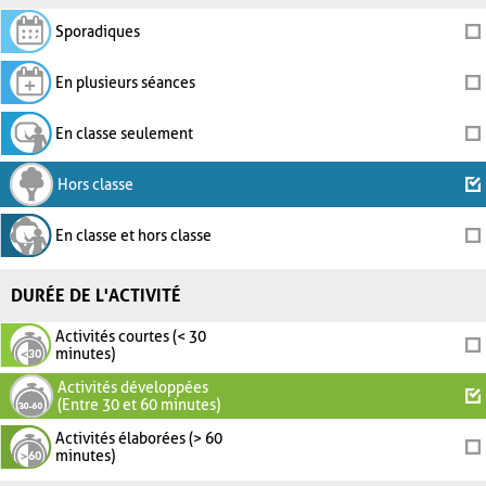
Sporadiques
En plusieurs séances
En classe seulement
Hors classe
En classe et hors classe
DURÉE DE L'ACTIVITÉ
Activités courtes (< 30
minutes)
Activités développées
(Entre 30 et 60 minutes)
Activités élaborées (> 60
minutes)