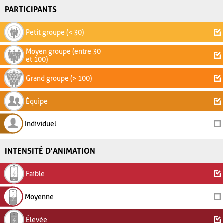
PARTICIPANTS
Petit groupe (< 30)
Moyen groupe (entre 30
et 100)
Grand groupe (> 100)
Équipe
Individuel
INTENSITÉ D'ANIMATION
Faible
Moyenne
Élevée