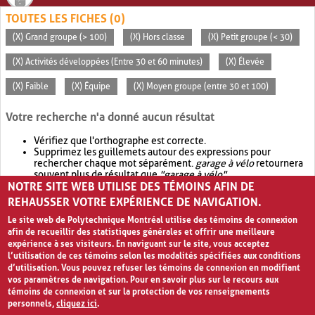
TOUTES LES FICHES (0)
(X) Grand groupe (> 100)
(X) Hors classe
(X) Petit groupe (< 30)
(X) Activités développées (Entre 30 et 60 minutes)
(X) Élevée
(X) Faible
(X) Équipe
(X) Moyen groupe (entre 30 et 100)
Votre recherche n'a donné aucun résultat
Vérifiez que l'orthographe est correcte.
Supprimez les guillemets autour des expressions pour
rechercher chaque mot séparément.
garage à vélo
retournera
souvent plus de résultat que
"garage à vélo"
.
NOTRE SITE WEB UTILISE DES TÉMOINS AFIN DE
Envisagez d'élargir votre recherche avec
OR
.
garage OR vélo
retournera souvent plus de résultat que
garage à vélo
.
REHAUSSER VOTRE EXPÉRIENCE DE NAVIGATION.
Le site web de Polytechnique Montréal utilise des témoins de connexion
afin de recueillir des statistiques générales et offrir une meilleure
expérience à ses visiteurs. En naviguant sur le site, vous acceptez
l’utilisation de ces témoins selon les modalités spécifiées aux conditions
d’utilisation. Vous pouvez refuser les témoins de connexion en modifiant
vos paramètres de navigation. Pour en savoir plus sur le recours aux
témoins de connexion et sur la protection de vos renseignements
personnels,
cliquez ici
.
Avis de confidentialité et conditions d’utilisation