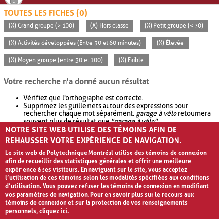
TOUTES LES FICHES (0)
(X) Grand groupe (> 100)
(X) Hors classe
(X) Petit groupe (< 30)
(X) Activités développées (Entre 30 et 60 minutes)
(X) Élevée
(X) Moyen groupe (entre 30 et 100)
(X) Faible
Votre recherche n'a donné aucun résultat
Vérifiez que l'orthographe est correcte.
Supprimez les guillemets autour des expressions pour
rechercher chaque mot séparément.
garage à vélo
retournera
souvent plus de résultat que
"garage à vélo"
.
NOTRE SITE WEB UTILISE DES TÉMOINS AFIN DE
Envisagez d'élargir votre recherche avec
OR
.
garage OR vélo
retournera souvent plus de résultat que
garage à vélo
.
REHAUSSER VOTRE EXPÉRIENCE DE NAVIGATION.
Le site web de Polytechnique Montréal utilise des témoins de connexion
afin de recueillir des statistiques générales et offrir une meilleure
expérience à ses visiteurs. En naviguant sur le site, vous acceptez
l’utilisation de ces témoins selon les modalités spécifiées aux conditions
d’utilisation. Vous pouvez refuser les témoins de connexion en modifiant
vos paramètres de navigation. Pour en savoir plus sur le recours aux
témoins de connexion et sur la protection de vos renseignements
personnels,
cliquez ici
.
Avis de confidentialité et conditions d’utilisation