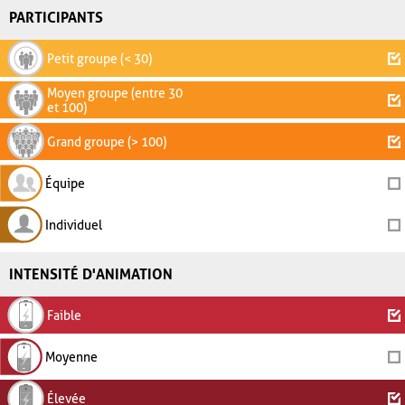
PARTICIPANTS
Petit groupe (< 30)
Moyen groupe (entre 30
et 100)
Grand groupe (> 100)
Équipe
Individuel
INTENSITÉ D'ANIMATION
Faible
Moyenne
Élevée