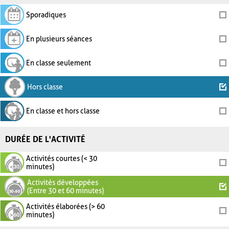
Sporadiques
En plusieurs séances
En classe seulement
Hors classe
En classe et hors classe
DURÉE DE L'ACTIVITÉ
Activités courtes (< 30
minutes)
Activités développées
(Entre 30 et 60 minutes)
Activités élaborées (> 60
minutes)