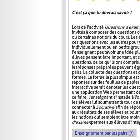
C'est ça que tu devrais savoir !
Lors de l'activité
Questions d'exam
invités à composer des questions d
ou certaines notions du cours. Les
ces questions avec les autres pour
individuellement ou en petits group
l'enseignant peut avoir une idée plu
élèves pensent être important, et s
questions, de ce qu'ils ont compris
les réponses préparées peuvent ég
pairs. La collecte des questions et
formes. La forme la plus simple es
réponses sur des feuilles de papier
interactive serait de noter les que
une application Web permettant de s
ce faire, l'enseignant s'installe à 
les élèves lui soumettent à tour de
connecter à
Socrative
afin de répon
aux résultats de ses élèves et pourr
les notions qui semblent être moin
d'examen
permet aux élèves d'intég
Enseignement par les pairs (7)