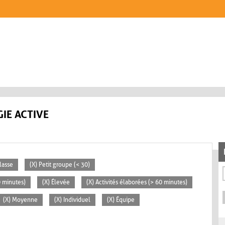
IE ACTIVE
lasse
(X) Petit groupe (< 30)
0 minutes)
(X) Élevée
(X) Activités élaborées (> 60 minutes)
(X) Moyenne
(X) Individuel
(X) Équipe