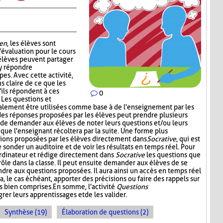
en
, les élèves sont
'évaluation pour le cours
 élèves peuvent partager
 y répondre
es. Avec cette activité,
s claire de ce que les
'ils répondent à ces
0
. Les questions et
alement être utilisées comme base à de l'enseignement par les
 des réponses proposées par les élèves peut prendre plusieurs
t de demander aux élèves de noter leurs questions et/ou leurs
 que l'enseignant récoltera par la suite. Une forme plus
stions proposées par les élèves directement dans
Socrative
, qui est
onder un auditoire et de voir les résultats en temps réel. Pour
l'ordinateur et rédige directement dans
Socrative
les questions que
 rôle dans la classe. Il peut ensuite demander aux élèves de se
dre aux questions proposées. Il aura ainsi un accès en temps réel
a, le cas échéant, apporter des précisions ou faire des rappels sur
s bien comprises. En somme, l'activité
Questions
rer leurs apprentissages et de les valider.
Synthèse (19)
Élaboration de questions (2)