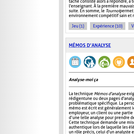
tâche consiste alors à répondre, à 
l'enseignant. À la première mauvais
suite. En somme, le
Tournoi
permet 
environnement compétitif sain et 
Jeu (1)
Expérience (10)
V
MÉMOS D’ANALYSE
Analyse-moi ça
La technique
Mémos d'analyse
exig
rédigent une ou deux pages d'analy
problématique spécifique. La perso
mémo est écrit est généralement 
employeur, un client ou une partie
d’une telle analyse pour prendre de
Cette technique demande une mise
authentique lors de laquelle les é
un rôle précis, celui d'un analyste 