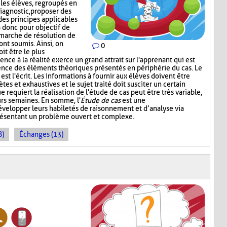
 les élèves, regroupés en
iagnostic, proposer des
des principes applicables
 a donc pour objectif de
émarche de résolution de
ont soumis. Ainsi, on
0
it être le plus
nce à la réalité exerce un grand attrait sur l'apprenant qui est
ence des éléments théoriques présentés en périphérie du cas. Le
st l'écrit. Les informations à fournir aux élèves doivent être
ètes et exhaustives et le sujet traité doit susciter un certain
e requiert la réalisation de l'étude de cas peut être très variable,
urs semaines. En somme, l'
Étude de cas
est une
développer leurs habiletés de raisonnement et d’analyse via
présentant un problème ouvert et complexe.
8)
Échanges (13)