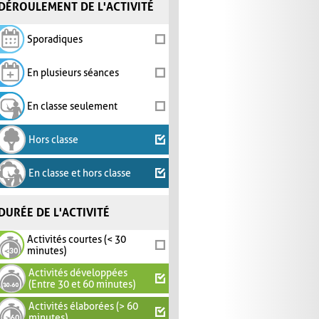
DÉROULEMENT DE L'ACTIVITÉ
Sporadiques
En plusieurs séances
En classe seulement
Hors classe
En classe et hors classe
DURÉE DE L'ACTIVITÉ
Activités courtes (< 30
minutes)
Activités développées
(Entre 30 et 60 minutes)
Activités élaborées (> 60
minutes)