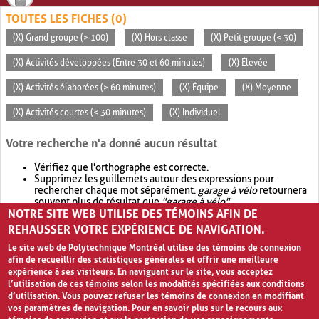
TOUTES LES FICHES (0)
(X) Grand groupe (> 100)
(X) Hors classe
(X) Petit groupe (< 30)
(X) Activités développées (Entre 30 et 60 minutes)
(X) Élevée
(X) Activités élaborées (> 60 minutes)
(X) Équipe
(X) Moyenne
(X) Activités courtes (< 30 minutes)
(X) Individuel
Votre recherche n'a donné aucun résultat
Vérifiez que l'orthographe est correcte.
Supprimez les guillemets autour des expressions pour
rechercher chaque mot séparément.
garage à vélo
retournera
souvent plus de résultat que
"garage à vélo"
.
NOTRE SITE WEB UTILISE DES TÉMOINS AFIN DE
Envisagez d'élargir votre recherche avec
OR
.
garage OR vélo
retournera souvent plus de résultat que
garage à vélo
.
REHAUSSER VOTRE EXPÉRIENCE DE NAVIGATION.
Le site web de Polytechnique Montréal utilise des témoins de connexion
afin de recueillir des statistiques générales et offrir une meilleure
expérience à ses visiteurs. En naviguant sur le site, vous acceptez
l’utilisation de ces témoins selon les modalités spécifiées aux conditions
d’utilisation. Vous pouvez refuser les témoins de connexion en modifiant
vos paramètres de navigation. Pour en savoir plus sur le recours aux