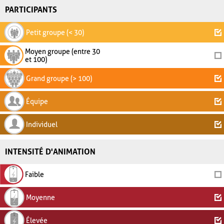
PARTICIPANTS
Petit groupe (< 30)
Moyen groupe (entre 30
et 100)
Grand groupe (> 100)
Équipe
Individuel
INTENSITÉ D'ANIMATION
Faible
Moyenne
Élevée