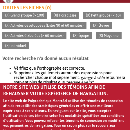
TOUTES LES FICHES (0)
(X) Grand groupe (> 100)
(X) Hors classe
(X) Petit groupe (< 30)
(X) Activités développées (Entre 30 et 60 minutes)
(X) Élevée
(X) Activités élaborées (> 60 minutes)
(X) Équipe
(X) Moyenne
(X) Individuel
Votre recherche n'a donné aucun résultat
Vérifiez que l'orthographe est correcte.
Supprimez les guillemets autour des expressions pour
rechercher chaque mot séparément.
garage à vélo
retournera
souvent plus de résultat que
"garage à vélo"
.
NOTRE SITE WEB UTILISE DES TÉMOINS AFIN DE
Envisagez d'élargir votre recherche avec
OR
.
garage OR vélo
retournera souvent plus de résultat que
garage à vélo
.
REHAUSSER VOTRE EXPÉRIENCE DE NAVIGATION.
Le site web de Polytechnique Montréal utilise des témoins de connexion
afin de recueillir des statistiques générales et offrir une meilleure
expérience à ses visiteurs. En naviguant sur le site, vous acceptez
l’utilisation de ces témoins selon les modalités spécifiées aux conditions
d’utilisation. Vous pouvez refuser les témoins de connexion en modifiant
vos paramètres de navigation. Pour en savoir plus sur le recours aux