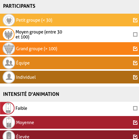
PARTICIPANTS
Petit groupe (< 30)
Moyen groupe (entre 30
et 100)
Grand groupe (> 100)
Équipe
Individuel
INTENSITÉ D'ANIMATION
Faible
Moyenne
Élevée