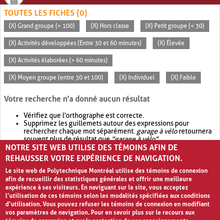
TOUTES LES FICHES (0)
(X) Grand groupe (> 100)
(X) Hors classe
(X) Petit groupe (< 30)
(X) Activités développées (Entre 30 et 60 minutes)
(X) Élevée
(X) Activités élaborées (> 60 minutes)
(X) Moyen groupe (entre 30 et 100)
(X) Individuel
(X) Faible
Votre recherche n'a donné aucun résultat
Vérifiez que l'orthographe est correcte.
Supprimez les guillemets autour des expressions pour
rechercher chaque mot séparément.
garage à vélo
retournera
souvent plus de résultat que
"garage à vélo"
.
NOTRE SITE WEB UTILISE DES TÉMOINS AFIN DE
Envisagez d'élargir votre recherche avec
OR
.
garage OR vélo
retournera souvent plus de résultat que
garage à vélo
.
REHAUSSER VOTRE EXPÉRIENCE DE NAVIGATION.
Le site web de Polytechnique Montréal utilise des témoins de connexion
afin de recueillir des statistiques générales et offrir une meilleure
expérience à ses visiteurs. En naviguant sur le site, vous acceptez
l’utilisation de ces témoins selon les modalités spécifiées aux conditions
d’utilisation. Vous pouvez refuser les témoins de connexion en modifiant
vos paramètres de navigation. Pour en savoir plus sur le recours aux