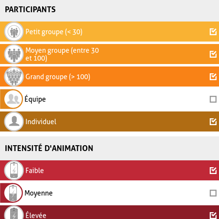
PARTICIPANTS
Petit groupe (< 30)
Moyen groupe (entre 30
et 100)
Grand groupe (> 100)
Équipe
Individuel
INTENSITÉ D'ANIMATION
Faible
Moyenne
Élevée