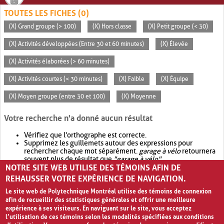
TOUTES LES FICHES (0)
(X) Grand groupe (> 100)
(X) Hors classe
(X) Petit groupe (< 30)
(X) Activités développées (Entre 30 et 60 minutes)
(X) Élevée
(X) Activités élaborées (> 60 minutes)
(X) Activités courtes (< 30 minutes)
(X) Faible
(X) Équipe
(X) Moyen groupe (entre 30 et 100)
(X) Moyenne
Votre recherche n'a donné aucun résultat
Vérifiez que l'orthographe est correcte.
Supprimez les guillemets autour des expressions pour
rechercher chaque mot séparément.
garage à vélo
retournera
souvent plus de résultat que
"garage à vélo"
.
NOTRE SITE WEB UTILISE DES TÉMOINS AFIN DE
Envisagez d'élargir votre recherche avec
OR
.
garage OR vélo
retournera souvent plus de résultat que
garage à vélo
.
REHAUSSER VOTRE EXPÉRIENCE DE NAVIGATION.
Le site web de Polytechnique Montréal utilise des témoins de connexion
afin de recueillir des statistiques générales et offrir une meilleure
expérience à ses visiteurs. En naviguant sur le site, vous acceptez
l’utilisation de ces témoins selon les modalités spécifiées aux conditions