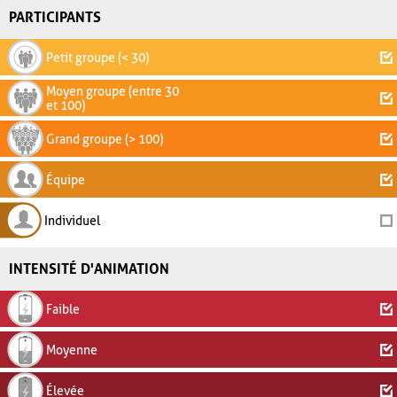
PARTICIPANTS
Petit groupe (< 30)
Moyen groupe (entre 30
et 100)
Grand groupe (> 100)
Équipe
Individuel
INTENSITÉ D'ANIMATION
Faible
Moyenne
Élevée