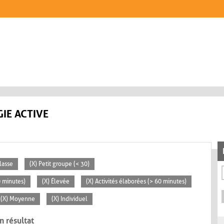
IE ACTIVE
lasse
(X) Petit groupe (< 30)
0 minutes)
(X) Élevée
(X) Activités élaborées (> 60 minutes)
(X) Moyenne
(X) Individuel
n résultat