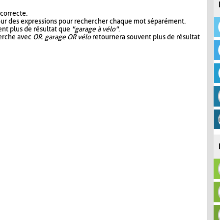
 correcte.
our des expressions pour rechercher chaque mot séparément.
nt plus de résultat que
"garage à vélo"
.
herche avec
OR
.
garage OR vélo
retournera souvent plus de résultat