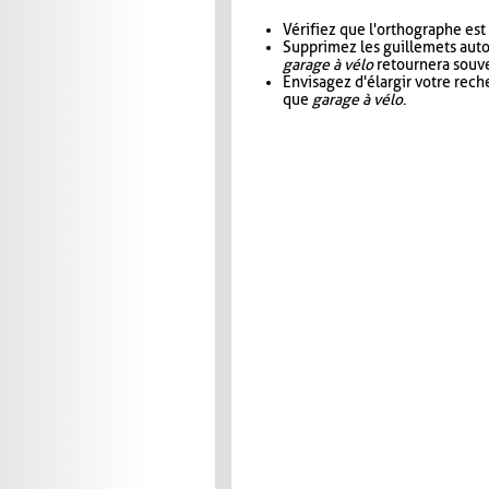
Vérifiez que l'orthographe est
Supprimez les guillemets aut
garage à vélo
retournera souve
Envisagez d'élargir votre rec
que
garage à vélo
.