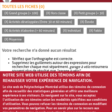
TOUTES LES FICHES (0)
(X) Grand groupe (> 100)
(X) Hors classe
(X) Petit groupe (< 30)
(X) Activités développées (Entre 30 et 60 minutes)
(X) Élevée
(X) Activités élaborées (> 60 minutes)
(X) Individuel
(X) Faible
(X) Moyenne
Votre recherche n'a donné aucun résultat
Vérifiez que l'orthographe est correcte.
Supprimez les guillemets autour des expressions pour
rechercher chaque mot séparément.
garage à vélo
retournera
souvent plus de résultat que
"garage à vélo"
.
NOTRE SITE WEB UTILISE DES TÉMOINS AFIN DE
Envisagez d'élargir votre recherche avec
OR
.
garage OR vélo
retournera souvent plus de résultat que
garage à vélo
.
REHAUSSER VOTRE EXPÉRIENCE DE NAVIGATION.
Le site web de Polytechnique Montréal utilise des témoins de connexion
afin de recueillir des statistiques générales et offrir une meilleure
expérience à ses visiteurs. En naviguant sur le site, vous acceptez
l’utilisation de ces témoins selon les modalités spécifiées aux conditions
d’utilisation. Vous pouvez refuser les témoins de connexion en modifiant
vos paramètres de navigation. Pour en savoir plus sur le recours aux