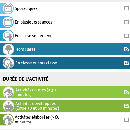
Sporadiques
En plusieurs séances
En classe seulement
Hors classe
En classe et hors classe
DURÉE DE L'ACTIVITÉ
Activités courtes (< 30
minutes)
Activités développées
(Entre 30 et 60 minutes)
Activités élaborées (> 60
minutes)