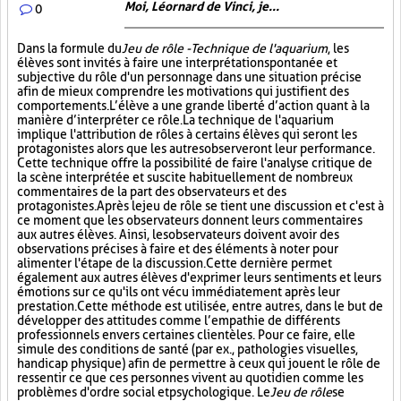
Moi, Léornard de Vinci, je...
0
Dans la formule du
Jeu de rôle - Technique de l'aquarium
, les
élèves sont invités à faire une interprétation spontanée et
subjective du rôle d'un personnage dans une situation précise
afin de mieux comprendre les motivations qui justifient des
comportements. L’élève a une grande liberté d’action quant à la
manière d’interpréter ce rôle. La technique de l'aquarium
implique l'attribution de rôles à certains élèves qui seront les
protagonistes alors que les autres observeront leur performance.
Cette technique offre la possibilité de faire l'analyse critique de
la scène interprétée et suscite habituellement de nombreux
commentaires de la part des observateurs et des
protagonistes. Après le jeu de rôle se tient une discussion et c'est à
ce moment que les observateurs donnent leurs commentaires
aux autres élèves. Ainsi, les observateurs doivent avoir des
observations précises à faire et des éléments à noter pour
alimenter l'étape de la discussion. Cette dernière permet
également aux autres élèves d'exprimer leurs sentiments et leurs
émotions sur ce qu'ils ont vécu immédiatement après leur
prestation. Cette méthode est utilisée, entre autres, dans le but de
développer des attitudes comme l’empathie de différents
professionnels envers certaines clientèles. Pour ce faire, elle
simule des conditions de santé (par ex., pathologies visuelles,
handicap physique) afin de permettre à ceux qui jouent le rôle de
ressentir ce que ces personnes vivent au quotidien comme les
problèmes d'ordre social et psychologique. Le
Jeu de rôle
se