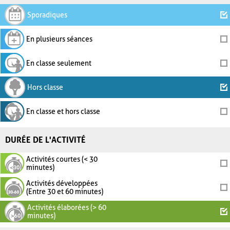
Sporadiques
En plusieurs séances
En classe seulement
Hors classe
En classe et hors classe
DURÉE DE L'ACTIVITÉ
Activités courtes (< 30
minutes)
Activités développées
(Entre 30 et 60 minutes)
Activités élaborées (> 60
minutes)