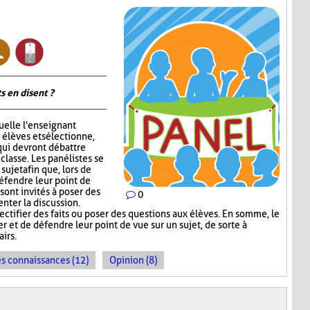
s en disent ?
quelle l'enseignant
 élèves et sélectionne,
qui devront débattre
 classe. Les panélistes se
ujet afin que, lors de
défendre leur point de
sont invités à poser des
0
nter la discussion.
ectifier des faits ou poser des questions aux élèves. En somme, le
 et de défendre leur point de vue sur un sujet, de sorte à
irs.
es connaissances (12)
Opinion (8)