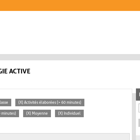
IE ACTIVE
lasse
(X) Activités élaborées (> 60 minutes)
0 minutes)
(X) Moyenne
(X) Individuel