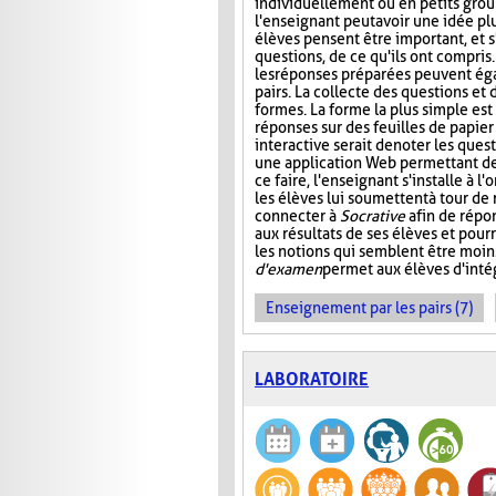
individuellement ou en petits group
l'enseignant peut avoir une idée plu
élèves pensent être important, et s
questions, de ce qu'ils ont compris
les réponses préparées peuvent ég
pairs. La collecte des questions et
formes. La forme la plus simple es
réponses sur des feuilles de papier
interactive serait de noter les que
une application Web permettant de s
ce faire, l'enseignant s'installe à 
les élèves lui soumettent à tour de
connecter à
Socrative
afin de répon
aux résultats de ses élèves et pourr
les notions qui semblent être moin
d'examen
permet aux élèves d'intég
Enseignement par les pairs (7)
LABORATOIRE