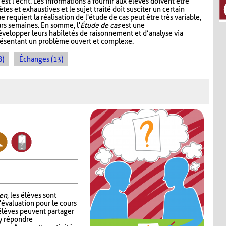
st l'écrit. Les informations à fournir aux élèves doivent être
ètes et exhaustives et le sujet traité doit susciter un certain
e requiert la réalisation de l'étude de cas peut être très variable,
urs semaines. En somme, l'
Étude de cas
est une
développer leurs habiletés de raisonnement et d’analyse via
présentant un problème ouvert et complexe.
8)
Échanges (13)
en
, les élèves sont
'évaluation pour le cours
 élèves peuvent partager
 y répondre