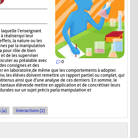
 laquelle l'enseignant
 réaliser qui leur
effets, la nature ou les
nes par la manipulation
a pour rôle de bien
 et de les superviser
scuter au préalable avec
0
 des consignes et des
iser en laboratoire, de même que les comportements à adopter.
ire
, les élèves doivent remettre un rapport partiel ou complet, qui
s obtenus ainsi que d'une analyse de ces derniers. En somme, le
tant aux élèves de mettre en application et de concrétiser leurs
rales sur un sujet précis par la manipulation et
 (4)
Interactions (2)