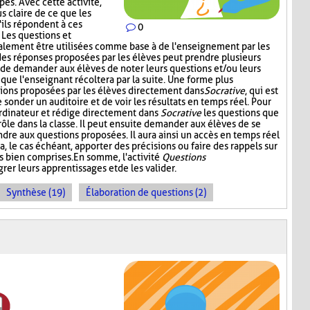
es. Avec cette activité,
s claire de ce que les
'ils répondent à ces
0
. Les questions et
alement être utilisées comme base à de l'enseignement par les
 des réponses proposées par les élèves peut prendre plusieurs
t de demander aux élèves de noter leurs questions et/ou leurs
 que l'enseignant récoltera par la suite. Une forme plus
stions proposées par les élèves directement dans
Socrative
, qui est
onder un auditoire et de voir les résultats en temps réel. Pour
l'ordinateur et rédige directement dans
Socrative
les questions que
 rôle dans la classe. Il peut ensuite demander aux élèves de se
dre aux questions proposées. Il aura ainsi un accès en temps réel
a, le cas échéant, apporter des précisions ou faire des rappels sur
s bien comprises. En somme, l'activité
Questions
rer leurs apprentissages et de les valider.
Synthèse (19)
Élaboration de questions (2)