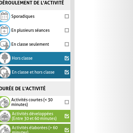
DÉROULEMENT DE L'ACTIVITÉ
Sporadiques
En plusieurs séances
En classe seulement
Hors classe
En classe et hors classe
DURÉE DE L'ACTIVITÉ
Activités courtes (< 30
minutes)
Activités développées
(Entre 30 et 60 minutes)
Activités élaborées (> 60
minutes)