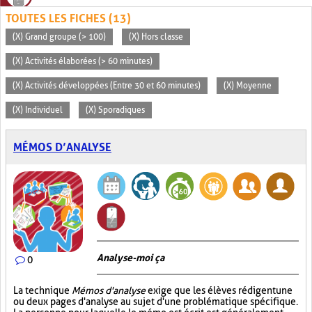
TOUTES LES FICHES (13)
(X) Grand groupe (> 100)
(X) Hors classe
(X) Activités élaborées (> 60 minutes)
(X) Activités développées (Entre 30 et 60 minutes)
(X) Moyenne
(X) Individuel
(X) Sporadiques
MÉMOS D’ANALYSE
Analyse-moi ça
0
La technique
Mémos d'analyse
exige que les élèves rédigent une
ou deux pages d'analyse au sujet d'une problématique spécifique.