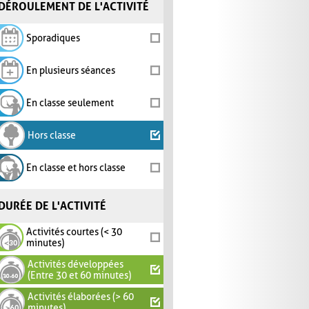
DÉROULEMENT DE L'ACTIVITÉ
Sporadiques
En plusieurs séances
En classe seulement
Hors classe
En classe et hors classe
DURÉE DE L'ACTIVITÉ
Activités courtes (< 30
minutes)
Activités développées
(Entre 30 et 60 minutes)
Activités élaborées (> 60
minutes)