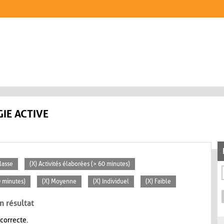
IE ACTIVE
lasse
(X) Activités élaborées (> 60 minutes)
0 minutes)
(X) Moyenne
(X) Individuel
(X) Faible
n résultat
 correcte.