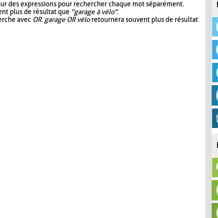
our des expressions pour rechercher chaque mot séparément.
nt plus de résultat que
"garage à vélo"
.
herche avec
OR
.
garage OR vélo
retournera souvent plus de résultat