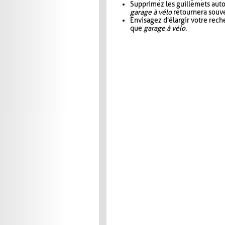
Supprimez les guillemets aut
garage à vélo
retournera souve
Envisagez d'élargir votre rec
que
garage à vélo
.