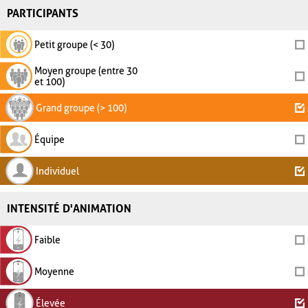
PARTICIPANTS
Petit groupe (< 30)
Moyen groupe (entre 30
et 100)
Grand groupe (> 100)
Équipe
Individuel
INTENSITÉ D'ANIMATION
Faible
Moyenne
Élevée