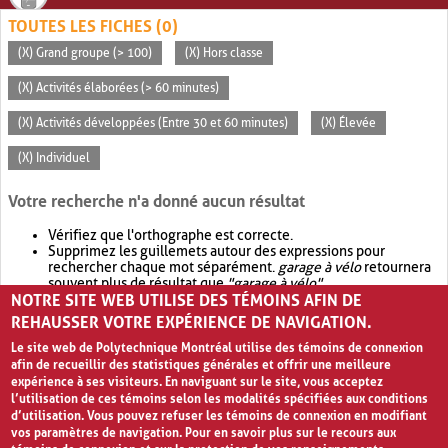
TOUTES LES FICHES (0)
(X) Grand groupe (> 100)
(X) Hors classe
(X) Activités élaborées (> 60 minutes)
(X) Activités développées (Entre 30 et 60 minutes)
(X) Élevée
(X) Individuel
Votre recherche n'a donné aucun résultat
Vérifiez que l'orthographe est correcte.
Supprimez les guillemets autour des expressions pour
rechercher chaque mot séparément.
garage à vélo
retournera
souvent plus de résultat que
"garage à vélo"
.
NOTRE SITE WEB UTILISE DES TÉMOINS AFIN DE
Envisagez d'élargir votre recherche avec
OR
.
garage OR vélo
retournera souvent plus de résultat que
garage à vélo
.
REHAUSSER VOTRE EXPÉRIENCE DE NAVIGATION.
Le site web de Polytechnique Montréal utilise des témoins de connexion
afin de recueillir des statistiques générales et offrir une meilleure
expérience à ses visiteurs. En naviguant sur le site, vous acceptez
l’utilisation de ces témoins selon les modalités spécifiées aux conditions
d’utilisation. Vous pouvez refuser les témoins de connexion en modifiant
vos paramètres de navigation. Pour en savoir plus sur le recours aux