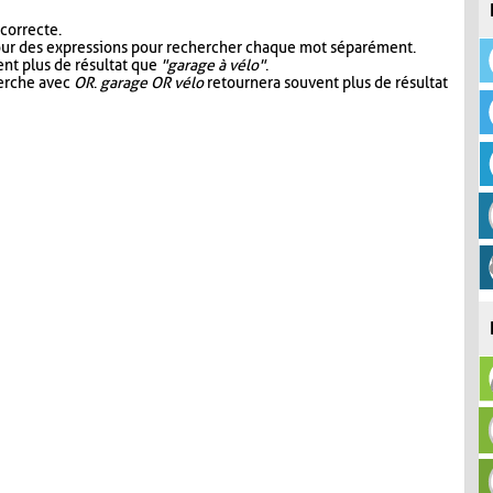
 correcte.
our des expressions pour rechercher chaque mot séparément.
nt plus de résultat que
"garage à vélo"
.
herche avec
OR
.
garage OR vélo
retournera souvent plus de résultat