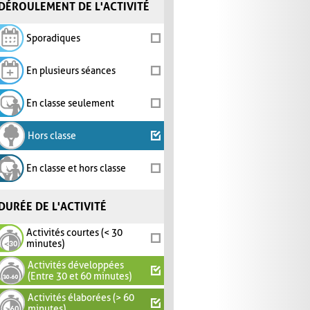
DÉROULEMENT DE L'ACTIVITÉ
Sporadiques
En plusieurs séances
En classe seulement
Hors classe
En classe et hors classe
DURÉE DE L'ACTIVITÉ
Activités courtes (< 30
minutes)
Activités développées
(Entre 30 et 60 minutes)
Activités élaborées (> 60
minutes)