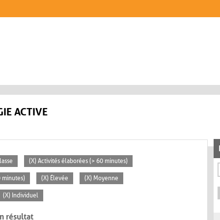
IE ACTIVE
lasse
(X) Activités élaborées (> 60 minutes)
0 minutes)
(X) Élevée
(X) Moyenne
(X) Individuel
n résultat