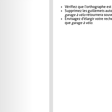
Vérifiez que l'orthographe est
Supprimez les guillemets aut
garage à vélo
retournera souve
Envisagez d'élargir votre rec
que
garage à vélo
.