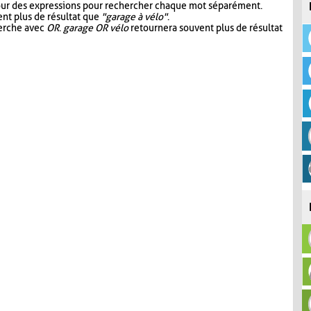
our des expressions pour rechercher chaque mot séparément.
nt plus de résultat que
"garage à vélo"
.
herche avec
OR
.
garage OR vélo
retournera souvent plus de résultat