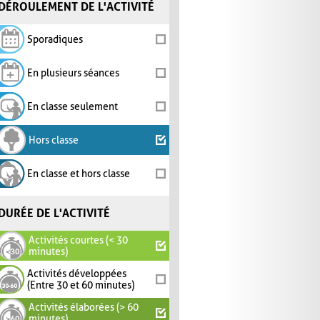
DÉROULEMENT DE L'ACTIVITÉ
Sporadiques
En plusieurs séances
En classe seulement
Hors classe
En classe et hors classe
DURÉE DE L'ACTIVITÉ
Activités courtes (< 30
minutes)
Activités développées
(Entre 30 et 60 minutes)
Activités élaborées (> 60
minutes)