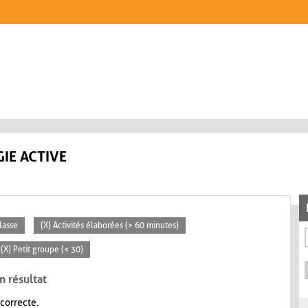
IE ACTIVE
lasse
(X) Activités élaborées (> 60 minutes)
(X) Petit groupe (< 30)
n résultat
 correcte.