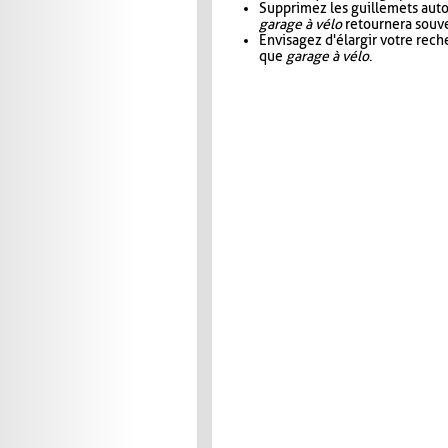
Supprimez les guillemets aut
garage à vélo
retournera souve
Envisagez d'élargir votre rec
que
garage à vélo
.