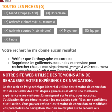
TOUTES LES FICHES (0)
(X) Grand groupe (> 100)
(X) Hors classe
(X) Activités élaborées (> 60 minutes)
(X) Activités courtes (< 30 minutes)
(X) Moyenne
(X) Équipe
(X) Faible
Votre recherche n'a donné aucun résultat
Vérifiez que l'orthographe est correcte.
Supprimez les guillemets autour des expressions pour
rechercher chaque mot séparément.
garage à vélo
retournera
souvent plus de résultat que
"garage à vélo"
.
NOTRE SITE WEB UTILISE DES TÉMOINS AFIN DE
Envisagez d'élargir votre recherche avec
OR
.
garage OR vélo
retournera souvent plus de résultat que
garage à vélo
.
REHAUSSER VOTRE EXPÉRIENCE DE NAVIGATION.
Le site web de Polytechnique Montréal utilise des témoins de connexion
afin de recueillir des statistiques générales et offrir une meilleure
expérience à ses visiteurs. En naviguant sur le site, vous acceptez
l’utilisation de ces témoins selon les modalités spécifiées aux conditions
d’utilisation. Vous pouvez refuser les témoins de connexion en modifiant
vos paramètres de navigation. Pour en savoir plus sur le recours aux