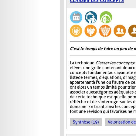
CLASSER LES CONCEPTS
C'est le temps de faire un peu de
La technique
Classer les concepts
c
élèves une grille contenant deux ou
concepts fondamentaux ayant été é
liste de termes, d'équations, d'ima
appartenant à l'une ou l'autre de ce
ont alors un temps limité pour trier
associer aux catégories adéquates da
de cette technique est qu'elle per
réfléchir et de s'interroger sur le
domaine. En triant ainsi les concept
font une révision qui favorise une 
Synthèse (19)
Valorisation d