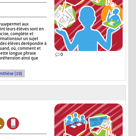
rase
permet aux
int leurs élèves sont en
cise, complète et
rmations sur un sujet
des élèves de répondre à
, quand, où, comment et
Cette longue phrase
0
préhension ainsi que
ynthèse (19)