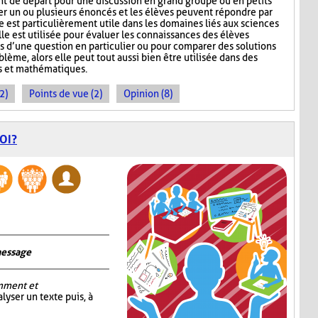
nt de départ pour une discussion en grand groupe ou en petits
r un ou plusieurs énoncés et les élèves peuvent répondre par
e est particulièrement utile dans les domaines liés aux sciences
lle est utilisée pour évaluer les connaissances des élèves
s d’une question en particulier ou pour comparer des solutions
ème, alors elle peut tout aussi bien être utilisée dans des
s et mathématiques.
2)
Points de vue (2)
Opinion (8)
OI?
message
mment et
alyser un texte puis, à