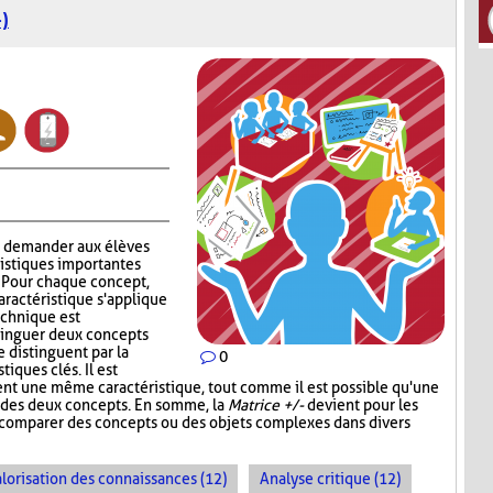
)
à demander aux élèves
ristiques importantes
. Pour chaque concept,
aractéristique s'applique
technique est
stinguer deux concepts
e distinguent par la
0
iques clés. Il est
ent une même caractéristique, tout comme il est possible qu'une
un des deux concepts. En somme, la
Matrice +/-
devient pour les
e comparer des concepts ou des objets complexes dans divers
lorisation des connaissances (12)
Analyse critique (12)