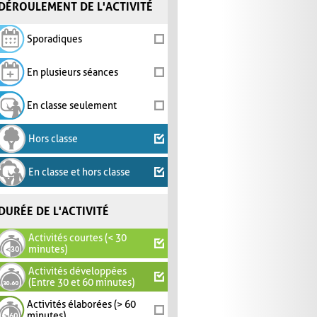
DÉROULEMENT DE L'ACTIVITÉ
Sporadiques
En plusieurs séances
En classe seulement
Hors classe
En classe et hors classe
DURÉE DE L'ACTIVITÉ
Activités courtes (< 30
minutes)
Activités développées
(Entre 30 et 60 minutes)
Activités élaborées (> 60
minutes)