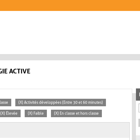
IE ACTIVE
lasse
(X) Activités développées (Entre 30 et 60 minutes)
(X) Élevée
(X) Faible
(X) En classe et hors classe