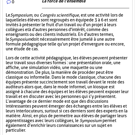
La force de l'ensemble
0
Le
Symposium
, ou
Congrès scientifique
, est une activité lors de
laquelle les élèves sont regroupés en équipe de 3 à 6 et sont
invités à présenter le fruit d'un travail ou d'un projet à leurs
collègues et à d'autres personnes d'intérêt, comme des
enseignants ou des clients industriels. En d'autres termes,
le
Symposium
doit nécessairement être jumelé à une autre
formule pédagogique telle qu'un projet d'envergure ou encore,
une étude de cas.
Lors de cette activité pédagogique, les élèves peuvent présenter
leur travail sous diverses formes : une présentation orale, une
affiche, une simulation vidéo, une maquette ou une
démonstration. De plus, la manière de procéder peut être
classique ou informelle. Dans le mode classique, chacune des
équipes présente succinctement son travail devant le reste des
auditeurs alors que, dans le mode informel, un kiosque est
assigné à chacune des équipes et les élèves peuvent exposer leur
travail et en discuter avec les personnes qui s’y présentent.
L’avantage de ce dernier mode est que des discussions
intéressantes peuvent émerger des échanges entre les élèves et
leurs interlocuteurs, surtout si ces derniers sont des experts en la
matière. Ainsi, en plus de permettre aux élèves de partager leurs
apprentissages avec leurs collègues, le
Symposium
permet
également d’enrichir leurs connaissances sur un sujet en
particulier.