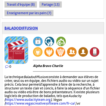
Travail d'équipe (8)
Partage (13)
Enseignement par les pairs (7)
BALADODIFFUSION
Alpha Bravo Charlie
0
La technique
Baladodiffusion
consiste à demander aux élèves de
créer, seul ou en équipe, des fichiers audio ou vidéo sur un sujet
précis. Cela leur permet d'apprendre à faire de la recherche, à
structurer un texte clair et concis, à faire la séquence d'un fichier
audio ou vidéo et à être de bons présentateurs. Il existe plusieurs
logiciels de production de balados, tels que
Audacity
(
https://www.audacityteam.org
), Vegas
(
https://www.vegascreativesoftware.com/fr-ca/
) et