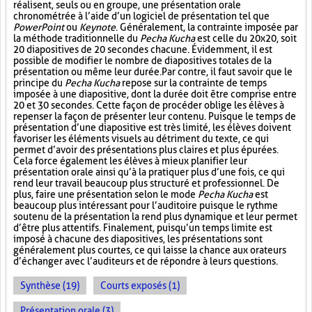
réalisent, seuls ou en groupe, une présentation orale
chronométrée à l’aide d’un logiciel de présentation tel que
PowerPoint
ou
Keynote
. Généralement, la contrainte imposée par
la méthode traditionnelle du
Pecha Kucha
est celle du 20x20, soit
20 diapositives de 20 secondes chacune. Évidemment, il est
possible de modifier le nombre de diapositives totales de la
présentation ou même leur durée. Par contre, il faut savoir que le
principe du
Pecha Kucha
repose sur la contrainte de temps
imposée à une diapositive, dont la durée doit être comprise entre
20 et 30 secondes. Cette façon de procéder oblige les élèves à
repenser la façon de présenter leur contenu. Puisque le temps de
présentation d’une diapositive est très limité, les élèves doivent
favoriser les éléments visuels au détriment du texte, ce qui
permet d’avoir des présentations plus claires et plus épurées.
Cela force également les élèves à mieux planifier leur
présentation orale ainsi qu’à la pratiquer plus d’une fois, ce qui
rend leur travail beaucoup plus structuré et professionnel. De
plus, faire une présentation selon le mode
Pecha Kucha
est
beaucoup plus intéressant pour l’auditoire puisque le rythme
soutenu de la présentation la rend plus dynamique et leur permet
d’être plus attentifs. Finalement, puisqu’un temps limite est
imposé à chacune des diapositives, les présentations sont
généralement plus courtes, ce qui laisse la chance aux orateurs
d’échanger avec l’auditeurs et de répondre à leurs questions.
Synthèse (19)
Courts exposés (1)
Présentation orale (3)