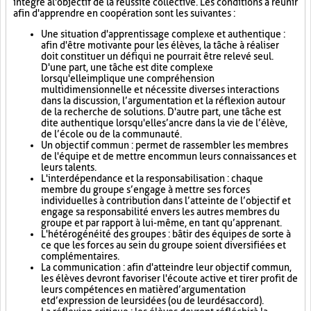
intégré à l'objectif de la réussite collective. Les conditions à réunir
afin d'apprendre en coopération sont les suivantes :
Une situation d'apprentissage complexe et authentique :
afin d'être motivante pour les élèves, la tâche à réaliser
doit constituer un défi qui ne pourrait être relevé seul.
D'une part, une tâche est dite complexe
lorsqu'elle implique une compréhension
multidimensionnelle et nécessite diverses interactions
dans la discussion, l’argumentation et la réflexion autour
de la recherche de solutions. D'autre part, une tâche est
dite authentique lorsqu'elle s’ancre dans la vie de l’élève,
de l’école ou de la communauté.
Un objectif commun : permet de rassembler les membres
de l'équipe et de mettre en commun leurs connaissances et
leurs talents.
L'interdépendance et la responsabilisation : chaque
membre du groupe s’engage à mettre ses forces
individuelles à contribution dans l’atteinte de l’objectif et
engage sa responsabilité envers les autres membres du
groupe et par rapport à lui-même, en tant qu’apprenant.
L'hétérogénéité des groupes : bâtir des équipes de sorte à
ce que les forces au sein du groupe soient diversifiées et
complémentaires.
La communication : afin d'atteindre leur objectif commun,
les élèves devront favoriser l'écoute active et tirer profit de
leurs compétences en matière d’argumentation
et d’expression de leurs idées (ou de leur désaccord).