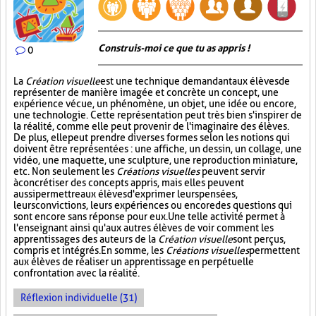
Construis-moi ce que tu as appris !
0
La
Création visuelle
est une technique demandant aux élèves de
représenter de manière imagée et concrète un concept, une
expérience vécue, un phénomène, un objet, une idée ou encore,
une technologie. Cette représentation peut très bien s'inspirer de
la réalité, comme elle peut provenir de l'imaginaire des élèves.
De plus, elle peut prendre diverses formes selon les notions qui
doivent être représentées : une affiche, un dessin, un collage, une
vidéo, une maquette, une sculpture, une reproduction miniature,
etc. Non seulement les
Créations visuelles
peuvent servir
à concrétiser des concepts appris, mais elles peuvent
aussi permettre aux élèves d'exprimer leurs pensées,
leurs convictions, leurs expériences ou encore des questions qui
sont encore sans réponse pour eux. Une telle activité permet à
l'enseignant ainsi qu'aux autres élèves de voir comment les
apprentissages des auteurs de la
Création visuelle
sont perçus,
compris et intégrés. En somme, les
Créations visuelles
permettent
aux élèves de réaliser un apprentissage en perpétuelle
confrontation avec la réalité.
Réflexion individuelle (31)