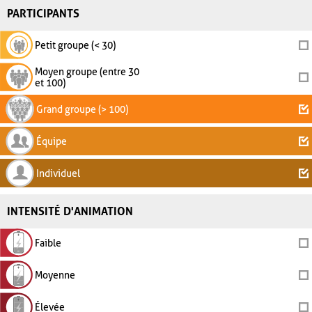
PARTICIPANTS
Petit groupe (< 30)
Moyen groupe (entre 30
et 100)
Grand groupe (> 100)
Équipe
Individuel
INTENSITÉ D'ANIMATION
Faible
Moyenne
Élevée