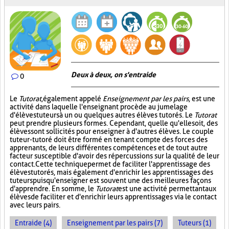
Deux à deux, on s'entraide
0
Le
Tutorat
, également appelé
Enseignement par les pairs
, est une
activité dans laquelle l'enseignant procède au jumelage
d'élèves tuteurs à un ou quelques autres élèves tutorés. Le
Tutorat
peut prendre plusieurs formes. Cependant, quelle qu'elle soit, des
élèves sont sollicités pour enseigner à d'autres élèves. Le couple
tuteur-tutoré doit être formé en tenant compte des forces des
apprenants, de leurs différentes compétences et de tout autre
facteur susceptible d'avoir des répercussions sur la qualité de leur
contact. Cette technique permet de faciliter l'apprentissage des
élèves tutorés, mais également d'enrichir les apprentissages des
tuteurs puisqu'enseigner est souvent une des meilleures façons
d'apprendre. En somme, le
Tutorat
est une activité permettant aux
élèves de faciliter et d'enrichir leurs apprentissages via le contact
avec leurs pairs.
Entraide (4)
Enseignement par les pairs (7)
Tuteurs (1)