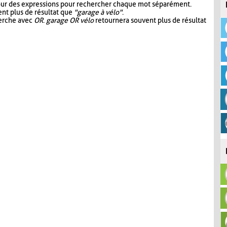
our des expressions pour rechercher chaque mot séparément.
nt plus de résultat que
"garage à vélo"
.
herche avec
OR
.
garage OR vélo
retournera souvent plus de résultat