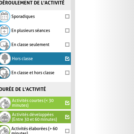
DÉROULEMENT DE L'ACTIVITÉ
Sporadiques
En plusieurs séances
En classe seulement
Hors classe
En classe et hors classe
DURÉE DE L'ACTIVITÉ
Activités courtes (< 30
minutes)
Activités développées
(Entre 30 et 60 minutes)
Activités élaborées (> 60
minutes)