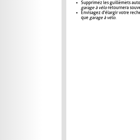
Supprimez les guillemets aut
garage à vélo
retournera souve
Envisagez d'élargir votre rec
que
garage à vélo
.