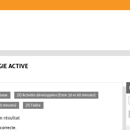
IE ACTIVE
lasse
(X) Activités développées (Entre 30 et 60 minutes)
30 minutes)
(X) Faible
n résultat
 correcte.