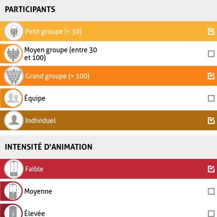
PARTICIPANTS
Petit groupe (< 30)
Moyen groupe (entre 30
et 100)
Grand groupe (> 100)
Équipe
Individuel
INTENSITÉ D'ANIMATION
Faible
Moyenne
Élevée