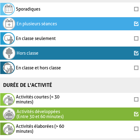
Sporadiques
En plusieurs séances
En classe seulement
Hors classe
En classe et hors classe
DURÉE DE L'ACTIVITÉ
Activités courtes (< 30
minutes)
Activités développées
(Entre 30 et 60 minutes)
Activités élaborées (> 60
minutes)