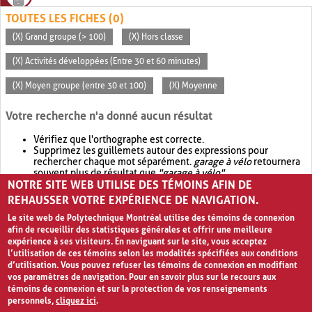
TOUTES LES FICHES (0)
(X) Grand groupe (> 100)
(X) Hors classe
(X) Activités développées (Entre 30 et 60 minutes)
(X) Moyen groupe (entre 30 et 100)
(X) Moyenne
Votre recherche n'a donné aucun résultat
Vérifiez que l'orthographe est correcte.
Supprimez les guillemets autour des expressions pour
rechercher chaque mot séparément.
garage à vélo
retournera
souvent plus de résultat que
"garage à vélo"
.
NOTRE SITE WEB UTILISE DES TÉMOINS AFIN DE
Envisagez d'élargir votre recherche avec
OR
.
garage OR vélo
retournera souvent plus de résultat que
garage à vélo
.
REHAUSSER VOTRE EXPÉRIENCE DE NAVIGATION.
Le site web de Polytechnique Montréal utilise des témoins de connexion
afin de recueillir des statistiques générales et offrir une meilleure
expérience à ses visiteurs. En naviguant sur le site, vous acceptez
l’utilisation de ces témoins selon les modalités spécifiées aux conditions
d’utilisation. Vous pouvez refuser les témoins de connexion en modifiant
vos paramètres de navigation. Pour en savoir plus sur le recours aux
témoins de connexion et sur la protection de vos renseignements
personnels,
cliquez ici
.
Avis de confidentialité et conditions d’utilisation