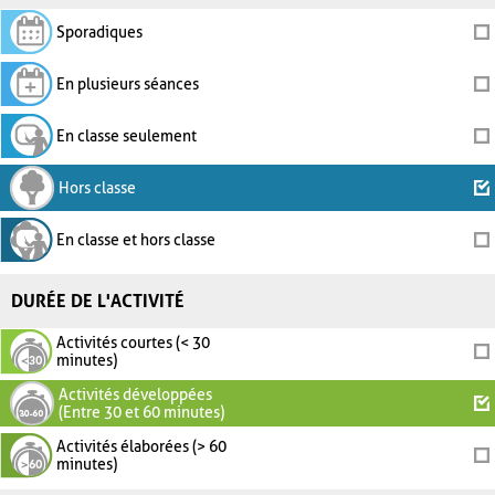
Sporadiques
En plusieurs séances
En classe seulement
Hors classe
En classe et hors classe
DURÉE DE L'ACTIVITÉ
Activités courtes (< 30
minutes)
Activités développées
(Entre 30 et 60 minutes)
Activités élaborées (> 60
minutes)