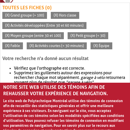
TOUTES LES FICHES (0)
(X) Grand groupe (> 100)
(X) Hors classe
(X) Activités développées (Entre 30 et 60 minutes)
(X) Moyen groupe (entre 30 et 100)
(X) Petit groupe (< 30)
(X) Faible
(X) Activités courtes (< 30 minutes)
(X) Équipe
Votre recherche n'a donné aucun résultat
Vérifiez que l'orthographe est correcte.
Supprimez les guillemets autour des expressions pour
rechercher chaque mot séparément.
garage à vélo
retournera
souvent plus de résultat que
"garage à vélo"
.
NOTRE SITE WEB UTILISE DES TÉMOINS AFIN DE
Envisagez d'élargir votre recherche avec
OR
.
garage OR vélo
retournera souvent plus de résultat que
garage à vélo
.
REHAUSSER VOTRE EXPÉRIENCE DE NAVIGATION.
Le site web de Polytechnique Montréal utilise des témoins de connexion
afin de recueillir des statistiques générales et offrir une meilleure
expérience à ses visiteurs. En naviguant sur le site, vous acceptez
l’utilisation de ces témoins selon les modalités spécifiées aux conditions
d’utilisation. Vous pouvez refuser les témoins de connexion en modifiant
vos paramètres de navigation. Pour en savoir plus sur le recours aux