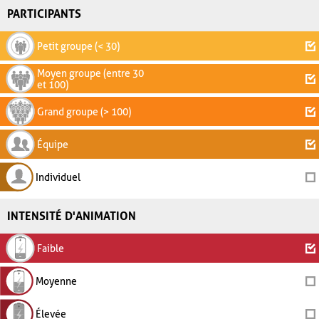
PARTICIPANTS
Petit groupe (< 30)
Moyen groupe (entre 30
et 100)
Grand groupe (> 100)
Équipe
Individuel
INTENSITÉ D'ANIMATION
Faible
Moyenne
Élevée