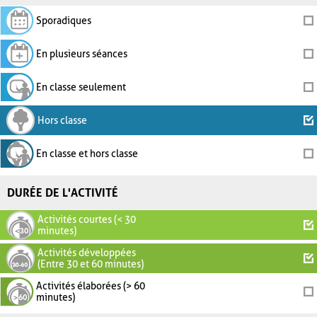
Sporadiques
En plusieurs séances
En classe seulement
Hors classe
En classe et hors classe
DURÉE DE L'ACTIVITÉ
Activités courtes (< 30
minutes)
Activités développées
(Entre 30 et 60 minutes)
Activités élaborées (> 60
minutes)