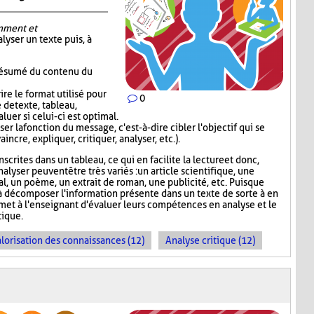
mment et
alyser un texte puis, à
 résumé du contenu du
re le format utilisé pour
0
 de texte, tableau,
luer si celui-ci est optimal.
er la fonction du message, c'est-à-dire cibler l'objectif qui se
incre, expliquer, critiquer, analyser, etc.).
scrites dans un tableau, ce qui en facilite la lecture et donc,
nalyser peuvent être très variés : un article scientifique, une
nal, un poème, un extrait de roman, une publicité, etc. Puisque
 décomposer l'information présente dans un texte de sorte à en
rmet à l'enseignant d'évaluer leurs compétences en analyse et le
ique.
lorisation des connaissances (12)
Analyse critique (12)