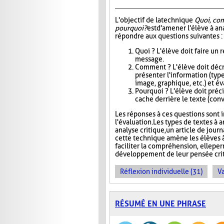
L'objectif de la technique
Quoi, co
pourquoi?
est d'amener l'élève à an
répondre aux questions suivantes :
Quoi ? L'élève doit faire un
message.
Comment ? L'élève doit décri
présenter l'information (type
image, graphique, etc.) et éva
Pourquoi ? L'élève doit précis
cache derrière le texte (conva
Les réponses à ces questions sont in
l'évaluation. Les types de textes à a
analyse critique, un article de jour
cette technique amène les élèves à
faciliter la compréhension, elle pe
développement de leur pensée crit
Réflexion individuelle (31)
Va
RÉSUMÉ EN UNE PHRASE