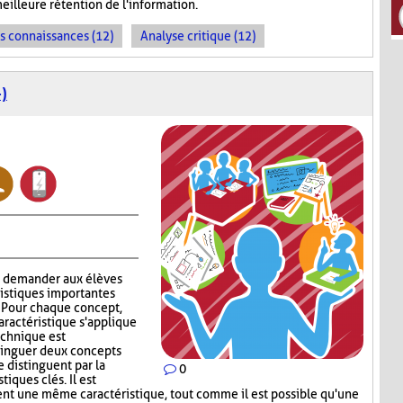
meilleure rétention de l'information.
es connaissances (12)
Analyse critique (12)
)
à demander aux élèves
ristiques importantes
. Pour chaque concept,
aractéristique s'applique
technique est
stinguer deux concepts
e distinguent par la
0
iques clés. Il est
ent une même caractéristique, tout comme il est possible qu'une