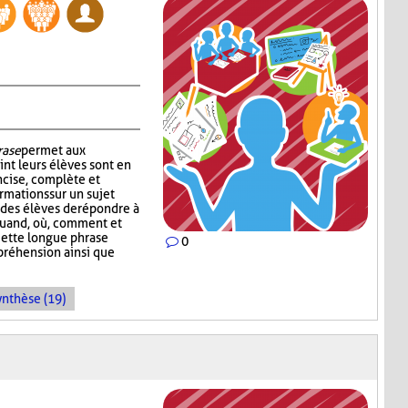
rase
permet aux
int leurs élèves sont en
cise, complète et
rmations sur un sujet
des élèves de répondre à
, quand, où, comment et
Cette longue phrase
0
préhension ainsi que
ynthèse (19)