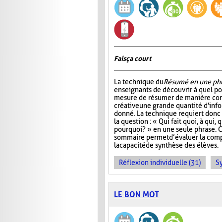
Fais ça court
La technique du
Résumé en une ph
enseignants de découvrir à quel po
mesure de résumer de manière con
créative une grande quantité d'info
donné. La technique requiert donc 
la question : « Qui fait quoi, à qui
pourquoi? » en une seule phrase. 
sommaire permet d’évaluer la com
la capacité de synthèse des élèves.
Réflexion individuelle (31)
S
LE BON MOT