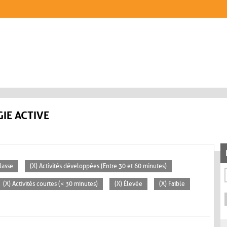
IE ACTIVE
lasse
(X) Activités développées (Entre 30 et 60 minutes)
(X) Activités courtes (< 30 minutes)
(X) Élevée
(X) Faible