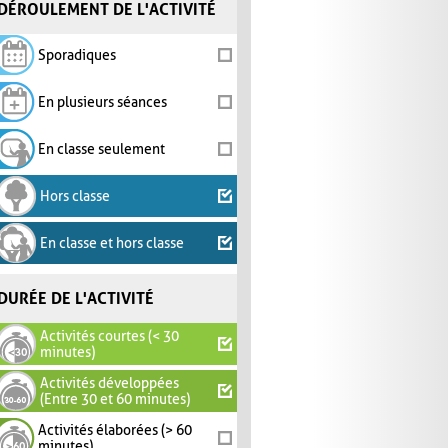
DÉROULEMENT DE L'ACTIVITÉ
Sporadiques
En plusieurs séances
En classe seulement
Hors classe
En classe et hors classe
DURÉE DE L'ACTIVITÉ
Activités courtes (< 30
minutes)
Activités développées
(Entre 30 et 60 minutes)
Activités élaborées (> 60
minutes)