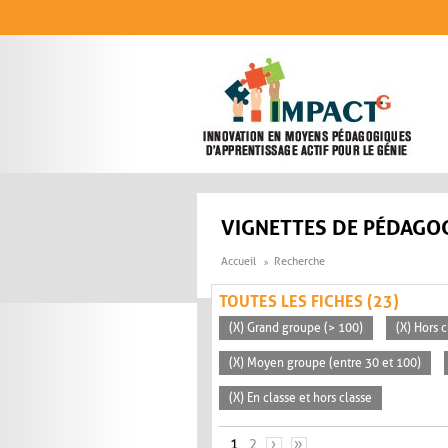
Aller au contenu principal
VIGNETTES DE PÉDAGOG
Accueil
Recherche
TOUTES LES FICHES (23)
(X) Grand groupe (> 100)
(X) Hors c
(X) Moyen groupe (entre 30 et 100)
(X) En classe et hors classe
PAGES
1
2
›
»