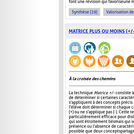
font une révision qui favorise une 
Synthèse (19)
Valorisation d
MATRICE PLUS OU MOINS (+/-
À la croisée des chemins
La technique
Matrice +/-
consiste 
de déterminer si certaines caracté
s'appliquent à des concepts précis
l'élève doit déterminer si chaque c
(+) ou ne s'applique pas (-). Cette 
particulièrement efficace pour di
qui sont étroitement liés mais qui s
présence ou l'absence de caractérist
possible que deux concepts partag