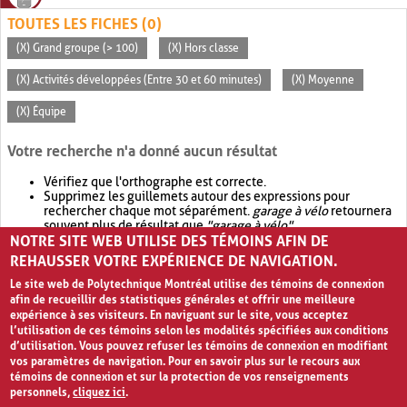
TOUTES LES FICHES (0)
(X) Grand groupe (> 100)
(X) Hors classe
(X) Activités développées (Entre 30 et 60 minutes)
(X) Moyenne
(X) Équipe
Votre recherche n'a donné aucun résultat
Vérifiez que l'orthographe est correcte.
Supprimez les guillemets autour des expressions pour
rechercher chaque mot séparément.
garage à vélo
retournera
souvent plus de résultat que
"garage à vélo"
.
NOTRE SITE WEB UTILISE DES TÉMOINS AFIN DE
Envisagez d'élargir votre recherche avec
OR
.
garage OR vélo
retournera souvent plus de résultat que
garage à vélo
.
REHAUSSER VOTRE EXPÉRIENCE DE NAVIGATION.
Le site web de Polytechnique Montréal utilise des témoins de connexion
afin de recueillir des statistiques générales et offrir une meilleure
expérience à ses visiteurs. En naviguant sur le site, vous acceptez
l’utilisation de ces témoins selon les modalités spécifiées aux conditions
d’utilisation. Vous pouvez refuser les témoins de connexion en modifiant
vos paramètres de navigation. Pour en savoir plus sur le recours aux
témoins de connexion et sur la protection de vos renseignements
personnels,
cliquez ici
.
Avis de confidentialité et conditions d’utilisation