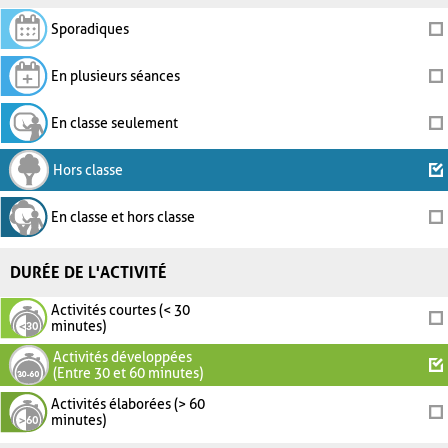
Sporadiques
En plusieurs séances
En classe seulement
Hors classe
En classe et hors classe
DURÉE DE L'ACTIVITÉ
Activités courtes (< 30
minutes)
Activités développées
(Entre 30 et 60 minutes)
Activités élaborées (> 60
minutes)